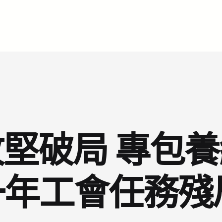
堅破局 專包
一年工會任務殘