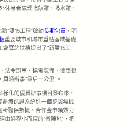
外休息者處理吃飯難、喝水難、
點“雙15工程”啟動
長期包養
，明
板
重要城市和城市重點區域基礎
工會驛站扶植提出了“新雙15工
、法令辦事、換電裝備、優惠餐
，買通辦事“最后一公里”。
、多樣化的優質辦事項目發布來，
度醫療保證系統進一個步驟無機
接處所醫保數據，合作金申領效力
經由過程小而精的“微陣地”，把