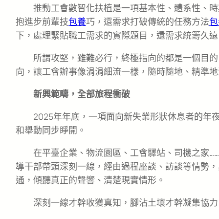
推動工會數智化扶植是一項基本性、體系性、時
抱進步前輩技
包養
巧，還需求打破傳統的任務方法
包
下，處理緊貼職工需求的實際題目，還需求統籌久遠
所謂攻堅，雖難必行，終極指向的都是一個目的
向，讓工會辦事像涓涓細流一樣，隨時隨地、精準地
新興範疇，全部旅程衝破
2025年年底，一項面向新失業形狀休息者的年
和舉動同步睜開。
在平臺企業、物流園區、工會驛站、司機之家…
導干部帶頭深刻一線，經由過程座談、訪談等情勢，
通，傾聽真正的聲響、清楚現實情形。
深刻一線才幹收獲真知，腳沾土壤才幹凝集協力