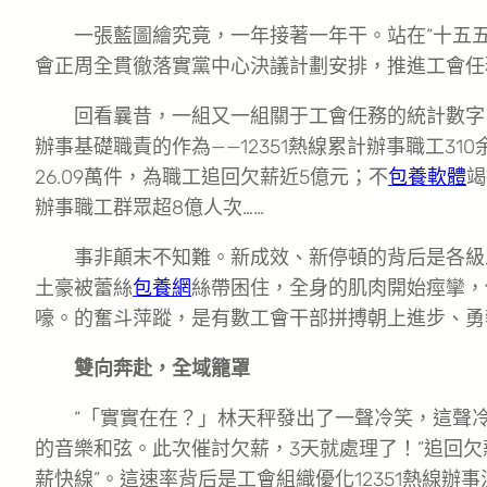
一張藍圖繪究竟，一年接著一年干。站在“十五
會正周全貫徹落實黨中心決議計劃安排，推進工會任
回看曩昔，一組又一組關于工會任務的統計數字
辦事基礎職責的作為——12351熱線累計辦事職工3
26.09萬件，為職工追回欠薪近5億元；不
包養軟體
竭
辦事職工群眾超8億人次……
事非顛末不知難。新成效、新停頓的背后是各級
土豪被蕾絲
包養網
絲帶困住，全身的肌肉開始痙攣，
嚎。的奮斗萍蹤，是有數工會干部拼搏朝上進步、勇
雙向奔赴，全域籠罩
“「實實在在？」林天秤發出了一聲冷笑，這聲
的音樂和弦。此次催討欠薪，3天就處理了！”追回欠薪
薪快線”。這速率背后是工會組織優化12351熱線辦