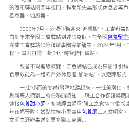
的暖和驛站關閉年夜門，輔助新失業形狀休息者等戶
歇息難、如廁難。
2023年7月，這項任務迎來“進級版”，工會辦事站
白到年末全國工會驛站到達15萬個，在全國
包養留言
完成工會驛站15分鐘辦事圈穿插籠罩。2024年1月，
程”，盡力打造一批24小時智能化驛站。
跟著不竭進級蝶變，工會驛站已成為集思惟引領
食等效能為一體的戶外休息者“加油站”，以矩陣形式
一批“小而美”的辦事陣地建起來，一批差別化
刷新著人們對工會任務的認知——職工合作保證與國
連接
包養甜心網
，多地經由過程“職工之家”APP對
年夜幅晉陞；試點扶植小型實用
包養網
工人文明宮，
文明生涯辦事送到更多職工身邊……