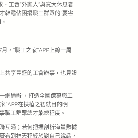
求、工會“外家人”與寬大休息者
才幹霸佔困擾職工群眾的“要害
和。
年7月，“職工之家”APP上線一周
上共享豐盛的工會辦事，也見證
‘一網通辦’，打造全國億萬職工
家”APP在扶植之初就目的明
事職工群眾總才能總程度。
聯互通；若何把握剖析海量數據
豪看到林天秤終於對自己說話，