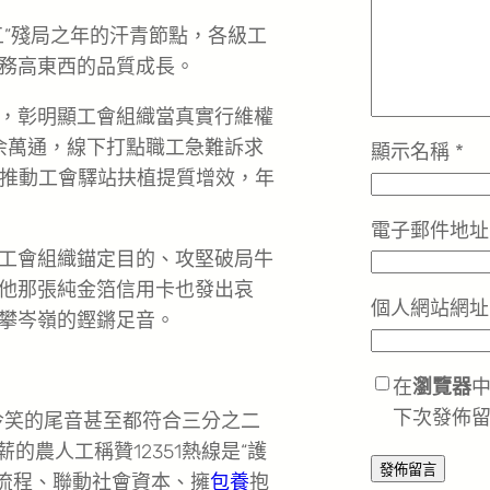
五”殘局之年的汗青節點，各級工
務高東西的品質成長。
，彰明顯工會組織當真實行維權
10余萬通，線下打點職工急難訴求
顯示名稱
*
推動工會驛站扶植提質增效，年
電子郵件地
工會組織錨定目的、攻堅破局牛
他那張純金箔信用卡也發出哀
個人網站網址
攀岑嶺的鏗鏘足音。
在
瀏覽器
下次發佈
冷笑的尾音甚至都符合三分之二
的農人工稱贊12351熱線是“護
事流程、聯動社會資本、擁
包養
抱