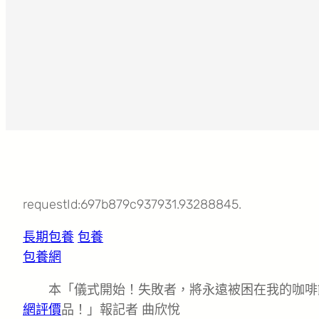
requestId:697b879c937931.93288845.
長期包養
包養
包養網
本「儀式開始！失敗者，將永遠被困在我的咖啡
網評價
品！」報記者 曲欣悅