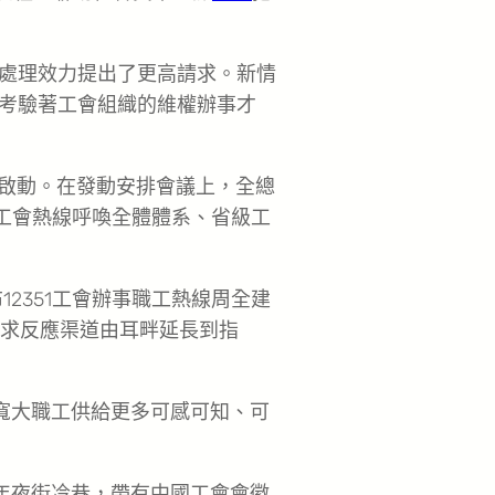
處理效力提出了更高請求。新情
考驗著工會組織的維權辦事才
啟動。在發動安排會議上，全總
國工會熱線呼喚全體體系、省級工
12351工會辦事職工熱線周全建
工訴求反應渠道由耳畔延長到指
為寬大職工供給更多可感可知、可
的年夜街冷巷，帶有中國工會會徽