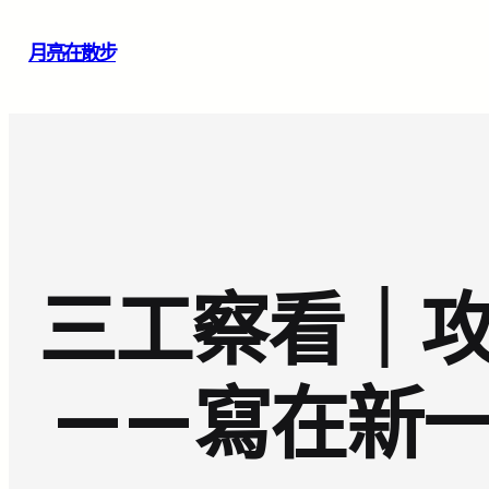
跳
月亮在散步
至
主
要
內
容
三工察看｜攻
——寫在新