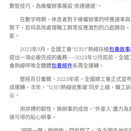
數智技巧，為維權辦事展設“疾速通道”。
在數字時期，休息者對于維權辦事的呼應速率與
勢下，若何高效處理職工群眾反應激烈的凸起題目，
能。
2023年9月，全國工會“12351”熱線扶植
包養故事
提出一項必需完成的義務——2023年12月底前，全
會熱線呼喚全體體
包養條件
系周全運轉。
歷經百日奮戰，2023年底，全國總工會正式宣布
成運轉。次年，“12351熱線收集端”同步上線，職
尖。
用拼搏的韌性，換辦事的成效，“外家人”盡力
達可得的貼心辦事。
“吧嗒一聲，刷個臉，門就開了。”在全國各地