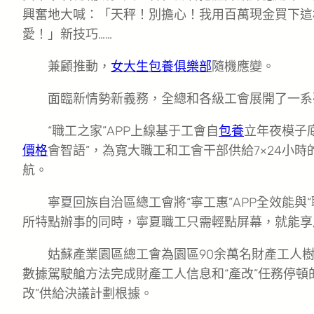
興奮地大喊：「天秤！別擔心！我用百萬現金買下這
愛！」新技巧……
兼顧推動，
女大生包養俱樂部
隨機應變。
面臨新情勢新義務，全總和各級工會展開了一系
“職工之家”APP上線基于工會自
包養
立年夜模子
價格
會智語”，為寬大職工和工會干部供給7×24小
航。
寧夏回族自治區總工會將“寧工惠”APP全效能與“
所特點辦事的同時，寧夏職工只需輕點屏幕，就能享
姑蘇產業園區總工會為園區90余萬名財產工人
數據駕駛艙方法完成財產工人信息和“產改”任務停頓
改”供給決議計劃根據。