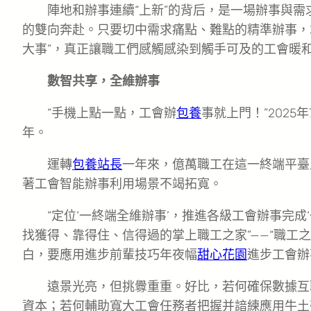
陣地和辦事連續“上新”的背后，是一場辦事與需
的雙向奔赴。只要切中需求痛點、難點的精準辦事，
大事”，真正讓職工們感觸感染到觸手可及的工會暖
數智共享，全維辦事
“手機上點一點，工會辦
包養
事就上門！”2025
年。
運轉
包養站長
一年來，億萬職工在這一終端平臺
著工會智能辦事利用場景不竭拓寬。
“定位‘一終端全維辦事’，推進各級工會辦事完成
找獲得、靠得住、信得過的掌上職工之家”——“職工之
白，要應用進步前輩技巧年夜幅
甜心花園
進步工會辦
遠景光亮，但挑釁重重。好比，若何確保數據互
資本；若何輔助寬大工會任務者把握并諳練應用牛土