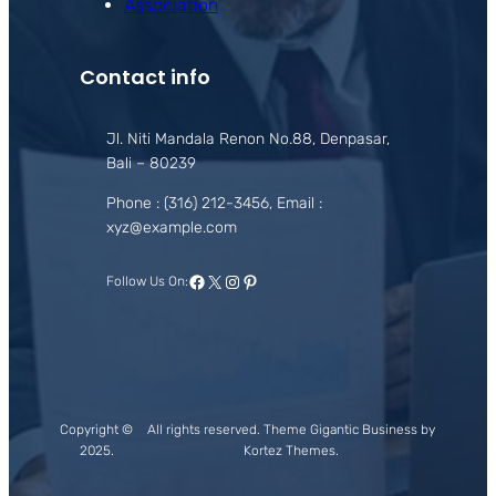
Association
Contact info
Jl. Niti Mandala Renon No.88, Denpasar,
Bali – 80239
Phone : (316) 212-3456, Email :
xyz@example.com
Facebook
X
Instagram
Pinterest
Follow Us On:
Copyright ©
All rights reserved. Theme Gigantic Business by
2025.
Kortez Themes.