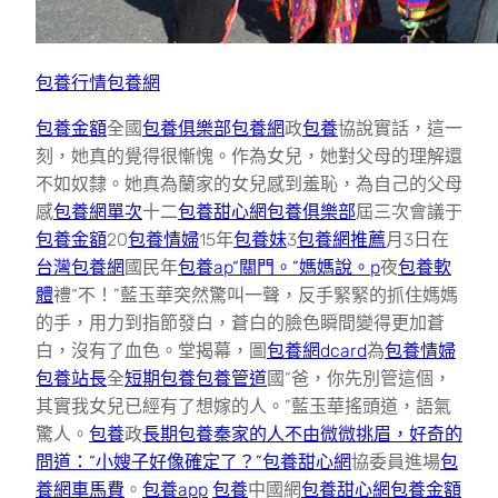
包養行情
包養網
包養金額
全國
包養俱樂部
包養網
政
包養
協說實話，這一
刻，她真的覺得很慚愧。作為女兒，她對父母的理解還
不如奴隸。她真為蘭家的女兒感到羞恥，為自己的父母
感
包養網單次
十二
包養甜心網
包養俱樂部
屆三次會議于
包養金額
20
包養情婦
15年
包養妹
3
包養網推薦
月3日在
台灣包養網
國民年
包養ap“關門。”媽媽說。p
夜
包養軟
體
禮“不！”藍玉華突然驚叫一聲，反手緊緊的抓住媽媽
的手，用力到指節發白，蒼白的臉色瞬間變得更加蒼
白，沒有了血色。堂揭幕，圖
包養網dcard
為
包養情婦
包養站長
全
短期包養
包養管道
國“爸，你先別管這個，
其實我女兒已經有了想嫁的人。”藍玉華搖頭道，語氣
驚人。
包養
政
長期包養秦家的人不由微微挑眉，好奇的
問道：“小嫂子好像確定了？”
包養甜心網
協委員進場
包
養網車馬費
。
包養app
包養
中國網
包養甜心網
包養金額