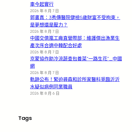
車今起實行
2026 年 8 月 7 日
郭書真：3秀傳醫院健檢5歲財富不受拘束，
是夢想還是壓力？
2026 年 8 月 7 日
中國交億嵐工廠直營際部：維護傑出漁業生
產次序合適中韓配合好處
2026 年 8 月 7 日
京蒙協作助冷涼蔬查包養菜“一路生花”_中國
網
2026 年 8 月 7 日
軌跡公布！緊迫尋森和診所家醫科覓臨沂沂
水疑似病例同業職員
2026 年 8 月 6 日
Tags