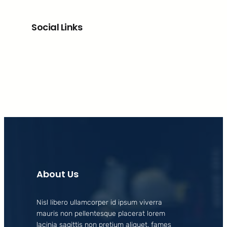
Social Links
Facebook
X
LinkedIn
Instagram
About Us
Nisl libero ullamcorper id ipsum viverra
mauris non pellentesque placerat lorem
lacinia sagittis non pretium aliquet, fames