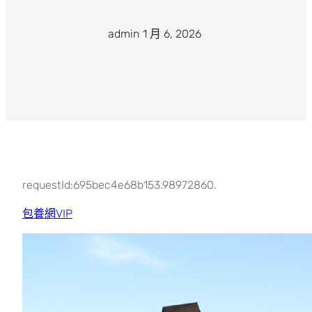
admin
·
1 月 6, 2026
·
requestId:695bec4e68b153.98972860.
包養網VIP