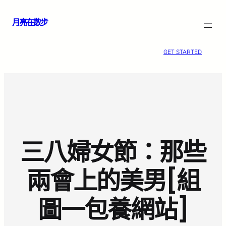
跳
月亮在散步
至
主
要
GET STARTED
內
容
三八婦女節：那些
兩會上的美男[組
圖一包養網站]