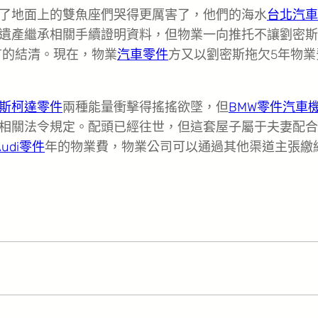
了地面上的雙魚座們哭得更厲害了，他們的海水
台北汽車
遺產繼承相關手續證明資料，但物業一向推托不讓劉密斯
有的結清。現在，物業
汽車零件
方又以劉密斯拖欠5年物業
斯柯達零件
兩種能量衝擊得搖搖欲墜，但
BMW零件
汽車
相關法令規定。配頭已經往世，但這套屋子屬于夫妻配合
Audi零件
年的物業費，物業公司可以通過其他渠道主張繳