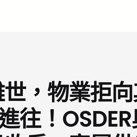
離世，物業拒向
進往！OSDE