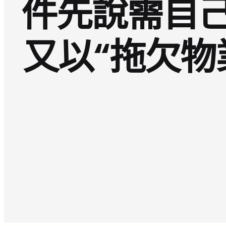
件先說需自
又以“拖欠物