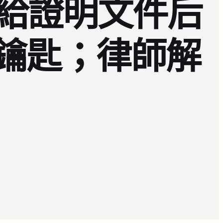
給證明文件后
留鑰匙；律師解