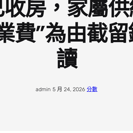
己收房，家屬供
業費”為由截
讀
admin
·
5 月 24, 2026
·
分數