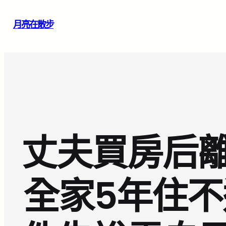
跳
月亮在散步
至
主
要
內
容
丈夫買房后
全家5年住不