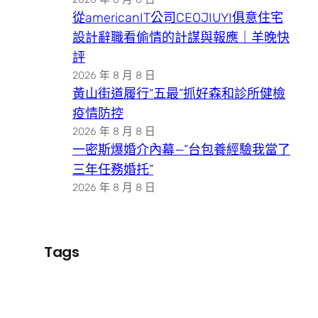
從americanIT公司CEOJIUYI俱意住宅
設計辭職看偷情的計謀與報應｜羊晚快
評
2026 年 8 月 8 日
黃山街道履行“五最”抓好森和診所健檢
疫情防控
2026 年 8 月 8 日
一密斯爆婚介內幕—”台包養經驗我當了
三年任務婚托”
2026 年 8 月 8 日
Tags