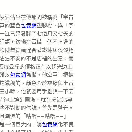
廖沾沾坐在他那間被稱為「宇宙
棄的藍色
包養網
塑膠棚，與「宇
一缸已經發酵了七個月又七天的
細語，彷彿在責備一個不上進的
股陳年蒜頭混合著鐵鏽與淡淡絕
沾沾不安的不是店裡的生意，而
蒜頭每公斤的價格正在以超光速上
難以
包養網
為繼。他拿著一把被
坨濃稠的、顏色介於灰綠與土黃
三小時，他就要用手指彈一下缸
在精神上達到圓滿。就在廖沾沾專
些不對勁的信號。首先是聲音。
且潮濕的「咕嚕——咕嚕——」
是一個巨大的、消
包養網
化不良