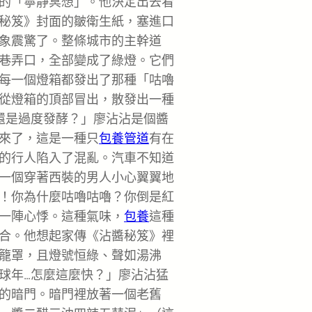
的「寧靜冥想」。他決定出去看
秘笈》封面的皺衛生紙，塞進口
象震驚了。整條城市的主幹道
巷弄口，全部變成了綠燈。它們
每一個燈箱都發出了那種「咕嚕
從燈箱的頂部冒出，散發出一種
還是過度發酵？」廖沾沾是個醬
來了，這是一種只
包養管道
有在
的行人陷入了混亂。汽車不知道
一個穿著西裝的男人小心翼翼地
！你為什麼咕嚕咕嚕？你倒是紅
一陣心悸。這種氣味，
包養
這種
合。他想起家傳《沾醬秘笈》裡
籠罩，且燈號恒綠、聲如湯沸
球年…怎麼這麼快？」廖沾沾猛
的暗門。暗門裡放著一個老舊