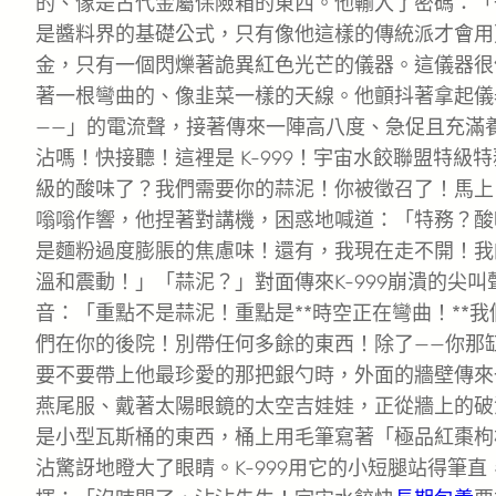
的、像是古代金屬保險箱的東西。他輸入了密碼：「
是醬料界的基礎公式，只有像他這樣的傳統派才會用
金，只有一個閃爍著詭異紅色光芒的儀器。這儀器很
著一根彎曲的、像韭菜一樣的天線。他顫抖著拿起儀
——」的電流聲，接著傳來一陣高八度、急促且充滿
沾嗎！快接聽！這裡是 K-999！宇宙水餃聯盟特級
級的酸味了？我們需要你的蒜泥！你被徵召了！馬上
嗡嗡作響，他捏著對講機，困惑地喊道：「特務？酸
是麵粉過度膨脹的焦慮味！還有，我現在走不開！我
溫和震動！」「蒜泥？」對面傳來K-999崩潰的尖
音：「重點不是蒜泥！重點是**時空正在彎曲！**
們在你的後院！別帶任何多餘的東西！除了——你那
要不要帶上他最珍愛的那把銀勺時，外面的牆壁傳來
燕尾服、戴著太陽眼鏡的太空吉娃娃，正從牆上的破
是小型瓦斯桶的東西，桶上用毛筆寫著「極品紅棗枸
沾驚訝地瞪大了眼睛。K-999用它的小短腿站得筆