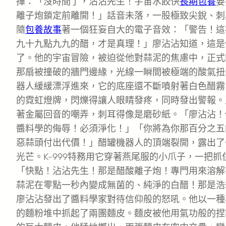
揮：「沒時間了，沾沾先生！宇宙水餃快
長期包養
要
離子炮鎖定前離開！」話音未落，一股極致尖銳、刺
隨
包養故事
著一個狂妄自大的電子音效：「警告！這
九十九點九九的醋，才是真理！」廖沾沾知道，這是
了。他的宇宙冒險，被迫從他對蒜泥的焦慮中，正式
那扇被撞破的牆門邊緣，光線一瞬間被極端的酸氣扭
器人緩緩漂浮進來，它的底座還不斷噴射著白色醋霧
的霓虹燈牌，閃爍得讓人眼睛發疼，同時發出警報。
著金屬回音的嘲弄，刺耳得像是磨砂紙。「廖沾沾！
醬料學的侮辱！必須淨化！」「你將為你那百分之五
惡蒜頭付出代價！」醋罐機器人的頂端裂開，露出了
光芒。K-999特務用它穿著燕尾服的小爪子，一把
「快點！沾沾先生！那是醋酸離子炮！專門用來溶解
蒜泥在零點一秒內變成無菌的、純淨的白醋！那是浩
廖沾沾發出了醬料學家對待信仰般的怒吼。他以一種
的麵粉堆中抓起了兩團麵皮。麵皮被他用氣功般的捏