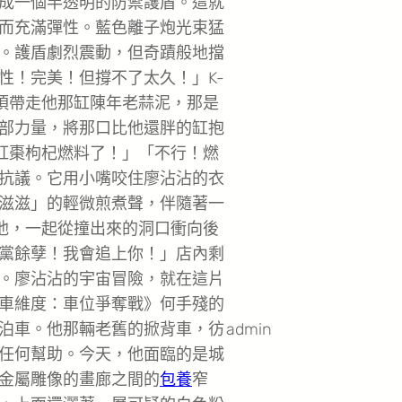
成一個半透明的防禦護盾。這就
而充滿彈性。藍色離子炮光束猛
。護盾劇烈震動，但奇蹟般地擋
性！完美！但撐不了太久！」K-
必須帶走他那缸陳年老蒜泥，那是
部力量，將那口比他還胖的缸抱
的紅棗枸杞燃料了！」「不行！燃
抗議。它用小嘴咬住廖沾沾的衣
滋滋」的輕微煎煮聲，伴隨著一
著他，一起從撞出來的洞口衝向後
黨餘孽！我會追上你！」店內剩
。廖沾沾的宇宙冒險，就在這片
車維度：車位爭奪戰》何手殘的
admin
泊車。他那輛老舊的掀背車，彷
任何幫助。今天，他面臨的是城
金屬雕像的畫廊之間的
包養
窄