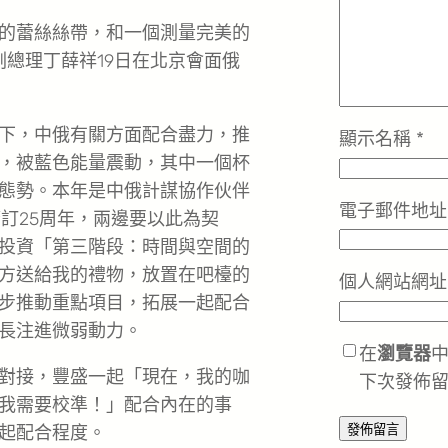
的蕾絲絲帶，和一個測量完美的
副總理丁薛祥19日在北京會面俄
下，中俄有關方面配合盡力，推
顯示名稱
*
，被藍色能量震動，其中一個杯
態勢。本年是中俄計謀協作伙伴
電子郵件地
訂25周年，兩邊要以此為契
投資「第三階段：時間與空間的
方送給我的禮物，放置在吧檯的
個人網站網址
步推動重點項目，拓展一起配合
長注進微弱動力。
在
瀏覽器
對接，豐盛一起「現在，我的咖
下次發佈
我需要校準！」配合內在的事
起配合程度。