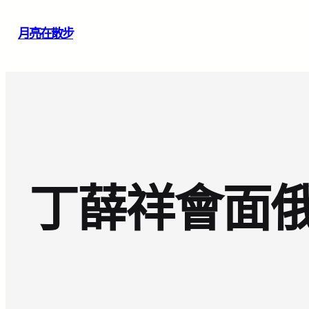
跳
月亮在散步
至
主
要
內
容
丁薛祥會面