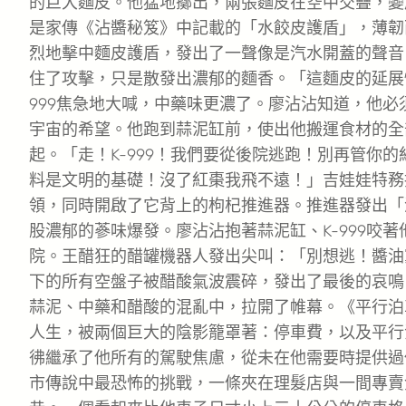
的巨大麵皮。他猛地擲出，兩張麵皮在空中交疊，變
是家傳《沾醬秘笈》中記載的「水餃皮護盾」，薄韌
烈地擊中麵皮護盾，發出了一聲像是汽水開蓋的聲音
住了攻擊，只是散發出濃郁的麵香。「這麵皮的延展
999焦急地大喊，中藥味更濃了。廖沾沾知道，他
宇宙的希望。他跑到蒜泥缸前，使出他搬運食材的全
起。「走！K-999！我們要從後院逃跑！別再管你
料是文明的基礎！沒了紅棗我飛不遠！」吉娃娃特務
領，同時開啟了它背上的枸杞推進器。推進器發出「
股濃郁的蔘味爆發。廖沾沾抱著蒜泥缸、K-999咬
院。王醋狂的醋罐機器人發出尖叫：「別想逃！醬油
下的所有空盤子被醋酸氣波震碎，發出了最後的哀鳴
蒜泥、中藥和醋酸的混亂中，拉開了帷幕。《平行泊
人生，被兩個巨大的陰影籠罩著：停車費，以及平行
彿繼承了他所有的駕駛焦慮，從未在他需要時提供過
市傳說中最恐怖的挑戰，一條夾在理髮店與一間專賣