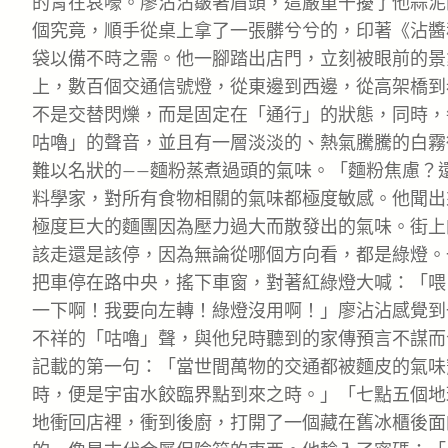
的胃在哀嚎。廖沾沾皺著眉頭，這嚴重干擾了他蒜泥
個究竟，順手從桌上拿了一張髒兮兮的，印著《沾醬
袋以備不時之需。他一腳踏出店門，立刻被眼前的景
上，數百個交通信號燈，從東邊到西邊，從高架橋到
不是交替閃爍，而是固定在「通行」的狀態，同時，
咕嚕」的聲音，並且有一層淡淡的、熱氣騰騰的白霧
難以名狀的——麵粉蒸煮過頭的氣味。「麵粉焦慮？
料學家，對所有食物相關的氣味都極度敏感。他聞出
極度巨大的麵團因為壓力過大而散發出的氣味。街上
該走還是該停，因為無論從哪個方向看，都是綠燈。
把車停在路中央，搖下車窗，對著紅綠燈大喊：「喂
一下啊！我要向左轉！綠燈沒用啊！」廖沾沾感覺到
不祥的「咕嚕」聲，與他兒時聽到的家傳預言不謀而
記載的第一句：「當世間萬物的交通都被麵皮的氣味
時，便是宇宙水餃臨界點到來之時。」「七點五個地
地衝回店裡，衝到後廚，打開了一個藏在舊冰櫃後面