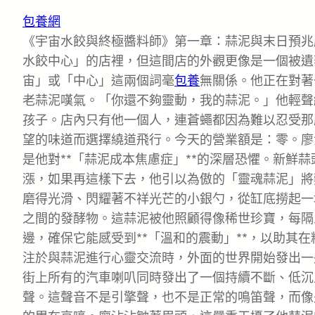
包養網
《宇宙水餃與終極醬料師》第一章：蒜泥與末日預兆
水餃中心」的店裡，但這間店的外觀更像是一個被遺
宙」或「中心」這兩個詞毫
包養
無關係。他正在對著
老蒜泥嘆氣。「你還不夠靈動，我的蒜泥。」他輕聲
孩子。店內只有他一個人，連蒼蠅都因為難以忍受那
望的味道而選擇繞道飛行。今天的營業額是：零。廖
是他對**「蒜泥成本焦慮症」**的深層恐懼。新鮮
漲，如果再這樣下去，他引以為傲的「靈魂蒜泥」將
磨得光滑、閃耀著不祥光芒的小銀勺，從缸底撈起一
之間的發酵物。這蒜泥被他照顧得像稀世珍寶，每隔
邊，確保它能感受到**「溫和的震動」**，以助其
注於與蒜泥進行心靈交流時，外面的世界開始發出一
街上所有的汽車喇叭同時發出了一個持續不斷、低沉
聲。這聲音不是引擎聲，也不是正常的鳴笛聲，而像