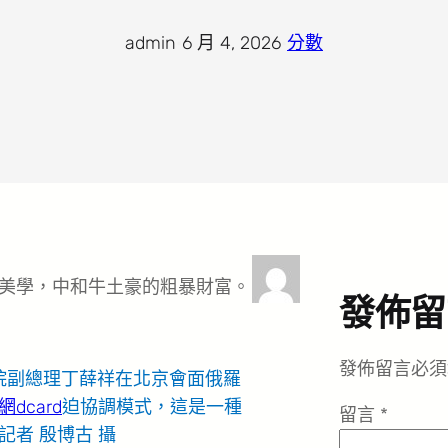
admin
·
6 月 4, 2026
·
分數
美學，中和牛土豪的粗暴財富。
發佈留
發佈留言必須
院副總理丁薛祥在北京會面俄羅
dcard
迫協調模式，這是一種
留言
*
者 殷博古 攝