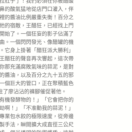
拉肚子了！我們必須在你被醋酸
鼻的酸氣猛地從店門口灌入，伴
裡的醬油比例嚴重失衡！百分之
他的宿敵，王醋狂，已經找上門
開始了。一個狂妄的影子佔滿了
曲。一個閃閃發光、像醋罐的機
。它身上掛著「醋狂派大勝利」
王醋狂的聲音再次響起，這次帶
你那充滿腐敗氣味的蒜泥，是對
的醬油，以及百分之九十五的邪
一個巨大的管口，正在聚積藍色
抓住了廖沾沾的褲腳催促著他。
有機發酵物的！」「它會把你的
劫啊！」「不准動我的蒜泥！」
專業包水餃的極限速度，從旁邊
製手法，瞬間擴大成直徑三公尺