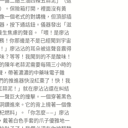
一醬二醋三油四辣五蒜泥」（這
）。保險箱打開，裡面沒有黃
像一個老式的對講機，但頂部插
器，按下通話鈕。儀器發出「滋
養生焦慮的聲音。「喂！是廖沾
特務！你那邊是不是已經聞到宇宙
！」廖沾沾的耳朵被這聲音震得
味？等等！我聞到的不是酸味！
的陳年老蒜泥需要每隔三小時的
叫聲，帶著濃濃的中藥味電子雜
我們的推進器快沒紅棗了！快！我
缸蒜泥！」就在廖沾沾還在糾結
一聲巨大的撞擊。一個穿著黑色
洞鑽進來。它的背上揹著一個像
杞燃料」。「你怎麼——」廖沾
直，戴著白色手套的爪子優雅地一