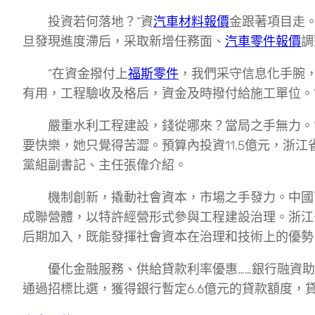
投資若何落地？“資
汽車材料報價
金跟著項目走
旦發現進度滯后，采取新增任務面、
汽車零件報價
調
“在資金撥付上
福斯零件
，我們采守信息化手腕
有用，工程驗收及格后，資金及時撥付給施工單位。
嚴重水利工程建設，錢從哪來？當局之手無力。“
要快樂，她只覺得苦澀。預算內投資11.5億元，浙江
黨組副書記、主任張偉介紹。
機制創新，撬動社會資本，市場之手發力。中國
成聯營體，以特許經營形式參與工程建設治理。浙江
后期加入，既能發揮社會資本在治理和技術上的優勢
優化金融服務、供給貸款利率優惠……銀行融資
通過招標比選，獲得銀行暫定6.6億元的貸款額度，貸