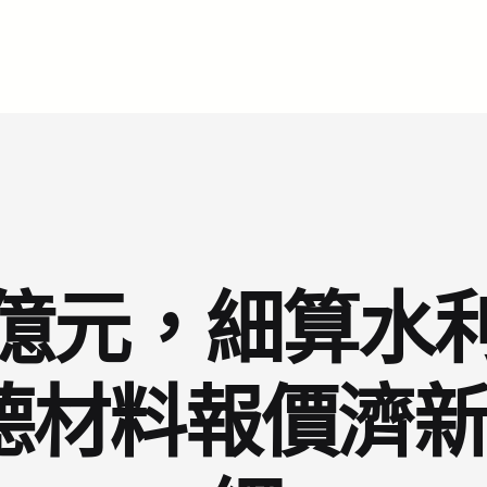
億元，細算水
斯德材料報價濟