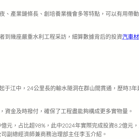
夜、產業鏈條長、創培養業機會多等特點，可以有用帶動
者到幾座嚴重水利工程采訪，細算數據背后的投資
汽車材
起于江中，24公里長的輸水隧洞在群山間貫通，歷時3年
，資金及時撥付，確保了工程盡能夠構成更多實物量。
79億元，占比超98%，此中2024年實際完成投資8.2億元
公司副總經濟師兼商務治理部主任李玉介紹。