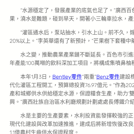
“水源穩定了，發展產業的底氣也足了。”廣西
果，澆水是難題，碰到旱天，開著小三輪車拉水，產
“灌區通水后，泵站抽水，引水上山。前不久，嫁
20%以上。”李英華還有了新預計，“芒果樹下套種中
水之變，推動農業產業鏈不斷延長。百色市引進
年產能100萬噸的飲料深加工項目，將構成集噴鼻
本年1月3日，
Bentley零件
“兩重”
Benz零件
建設
代化灌區工程開工，預算總投資76.97億元。“作為
產和城鄉供水供給穩定水源，保證糧食生產，助力‘
興。”廣西壯族自治區水利廳規劃計劃處處長傅鐵介
水是主要的生產要素，水利投資能發揮較強的正內
現代化建設與改革加速推進，建成后將新增恢復改良澆
1.1億農村生齒供水保證程度。