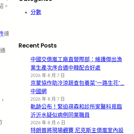
紹。
分數
零件
速
Recent Posts
通
中國交億嵐工廠直營際部：維護傑出漁
業生產次序合適中韓配合好處
2026 年 8 月 7 日
京蒙協作助冷涼蔬查包養菜“一路生花”_
中國網
2026 年 8 月 7 日
，
軌跡公布！緊迫尋森和診所家醫科覓臨
沂沂水疑似病例同業職員
方
2026 年 8 月 6 日
特朗普將現場觀賽 尼克斯主億嵐室內設