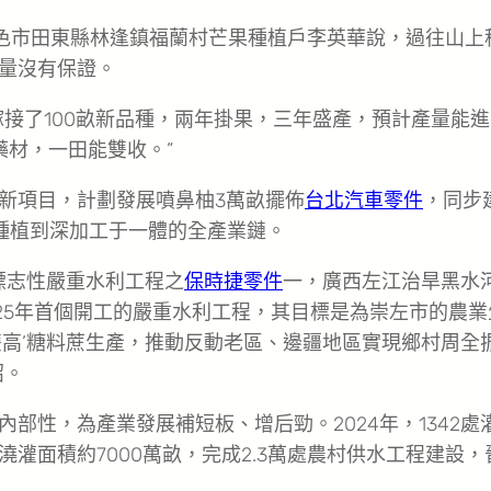
百色市田東縣林逢鎮福蘭村芒果種植戶李英華說，過往山上
量沒有保證。
接了100畝新品種，兩年掛果，三年盛產，預計產量能進
藥材，一田能雙收。”
新項目，計劃發展噴鼻柚3萬畝擺佈
台北汽車零件
，同步
柚種植到深加工于一體的全產業鏈。
標志性嚴重水利工程之
保時捷零件
一，廣西左江治旱黑水
2025年首個開工的嚴重水利工程，其目標是為崇左市的農業
雙高’糖料蔗生產，推動反動老區、邊疆地區實現鄉村周全
紹。
部性，為產業發展補短板、增后勁。2024年，1342處
灌面積約7000萬畝，完成2.3萬處農村供水工程建設，