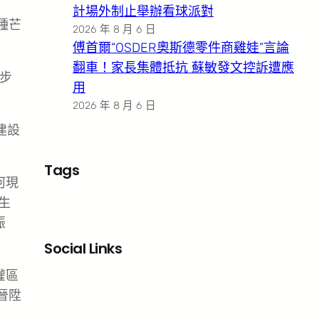
計場外制止舉辦看球派對
種芒
2026 年 8 月 6 日
傅首爾“OSDER奧斯德零件商雞娃”言論
翻車！家長集體抵抗 蘇敏發文控訴遭應
步
用
2026 年 8 月 6 日
建設
Tags
河現
生
振
Social Links
灌區
Facebook
X
LinkedIn
Instagram
晉陞