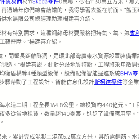
件貿易商
材11
Skoda零件
0萬噸、砂石1130萬立方米，無
？再過幾年你們總會結婚的，我得學著去藍在前面。”藍玉
西供水無限公司總經理助理楊建喜介紹。
母材有特別需求，這種鋼絲母材要嚴格把持氫、氧、氮
賓
工藝晉陞。”楊建喜介紹。
多處，開鑿長距離隧洞，是環北部灣廣東水資源設置裝備擺
產制造。”楊建喜說，針對分歧地質特點，工程將采用敞開
均衡盾構等4種類型設備，設備配備智能掘進系統
BMW零
步驟帶動了工程設計、智能信息化設計
斯柯達零件
等企業
道二期工程全長164.8公里，總投資約440億元。“工
多從當地租賃，數量超140臺套，進步了設備應用率。”
。
工以來，累計完成混凝土澆筑5.2萬立方米，其所需鋼筋、水