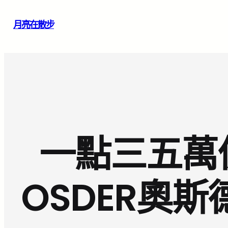
跳
月亮在散步
至
主
要
內
容
一點三五萬
OSDER奧