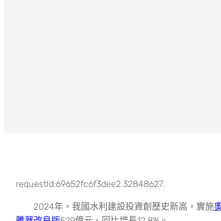
requestId:69652fc6f3dee2.32848627.
2024年，我國水利建設投資創歷史新高，實施
離器改良版
529億元、同比增長12.8%。