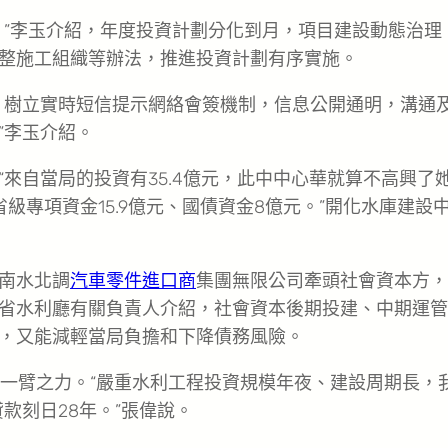
。”李玉介紹，年度投資計劃分化到月，項目建設動態治理
整施工組織等辦法，推進投資計劃有序實施。
，樹立實時短信提示網絡會簽機制，信息公開通明，溝通
”李玉介紹。
來自當局的投資有35.4億元，此中中心華就算不高興了
省級專項資金15.9億元、國債資金8億元。”開化水庫建設
南水北調
汽車零件進口商
集團無限公司牽頭社會資本方，
省水利廳有關負責人介紹，社會資本後期投建、中期運管
，又能減輕當局負擔和下降債務風險。
助一臂之力。“嚴重水利工程投資規模年夜、建設周期長，
款刻日28年。”張偉說。