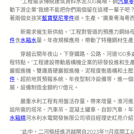
“工程需求傳統建筑資料水泥300萬噸、鋼
汽車零
動下游企業“我總不能把你們兩個留在這裡一輩子吧
著兩個女孩笑
藍寶堅尼零件
道。生產。”廣東粵海粵
新需求催生新供給。“工程對管道的預應力鋼絲
件
含
水箱水
量。年夜規模應用，帶動了特種鋼材生產
穿越云開年夜山，下穿鐵路、公路、河道100
程特點。“工程建設帶動盾構機企業的研發投進和生
巖掘進機、雙護盾硬巖掘進機、泥程度衡盾構和土壓
件
、超前地質預報系統、年夜型制冷設備等，進一個
展，設備制造金額約17億元。
嚴重水利工程有用盤活存量，帶來增量。淮河進海水
設所需的塔吊、汽車吊、混凝土罐車、自卸汽車，年夜
水箱精
河水利水電開發無限公司項目經理史紅亮介紹
“此中，二河樞紐進洪越閘自2023年11月底開