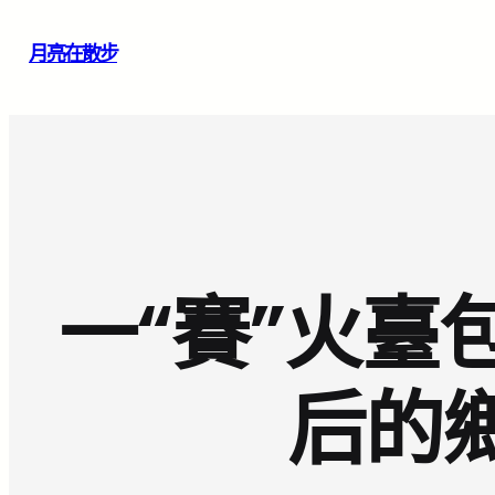
跳
月亮在散步
至
主
要
內
容
一“賽”火臺
后的