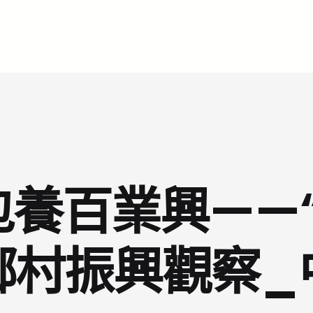
包養百業興——
鄉村振興觀察_