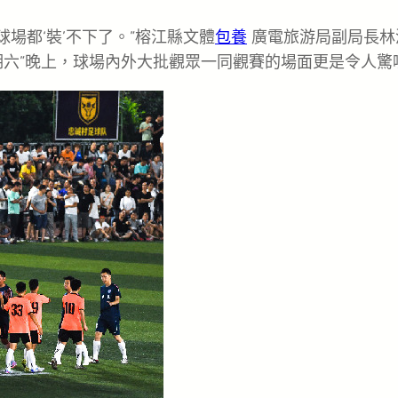
球場都‘裝’不下了。”榕江縣文體
包養
廣電旅游局副局長林
期六”晚上，球場內外大批觀眾一同觀賽的場面更是令人驚