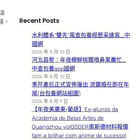
濤
Recent Posts
嘆。
水利體系“雙先”風查包養經歷采速寫_中
國網
2026 年 8 月 10 日
河北昌黎：年夜棚鮮桃飄噴鼻果農忙_
中查包養app國網
2026 年 8 月 10 日
季芹產后正式宣佈復出 流露婚在即在年
尾(台包養網站組圖)
2026 年 8 月 9 日
【年夜美廣東·葡語】Ex-alunos da
Academia de Belas Artes de
Guangzhou volOSDER奧斯德材料報價
tam a brilhar com anime de sucesso!