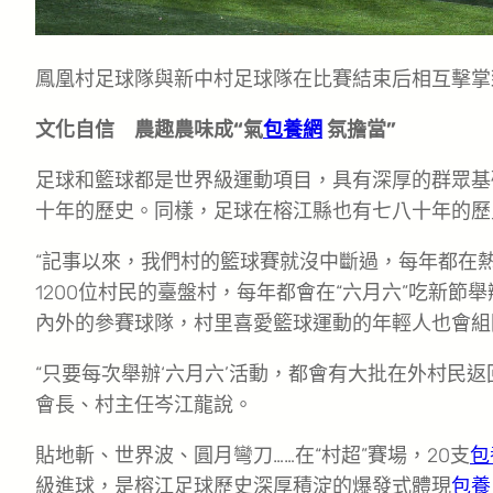
鳳凰村足球隊與新中村足球隊在比賽結束后相互擊掌
文化自信 農趣農味成“氣
包養網
氛擔當”
足球和籃球都是世界級運動項目，具有深厚的群眾基礎
十年的歷史。同樣，足球在榕江縣也有七八十年的歷
“記事以來，我們村的籃球賽就沒中斷過，每年都在熱
1200位村民的臺盤村，每年都會在“六月六”吃新節
內外的參賽球隊，村里喜愛籃球運動的年輕人也會組
“只要每次舉辦‘六月六’活動，都會有大批在外村民
會長、村主任岑江龍說。
貼地斬、世界波、圓月彎刀……在“村超”賽場，20支
包
級進球，是榕江足球歷史深厚積淀的爆發式體現
包養