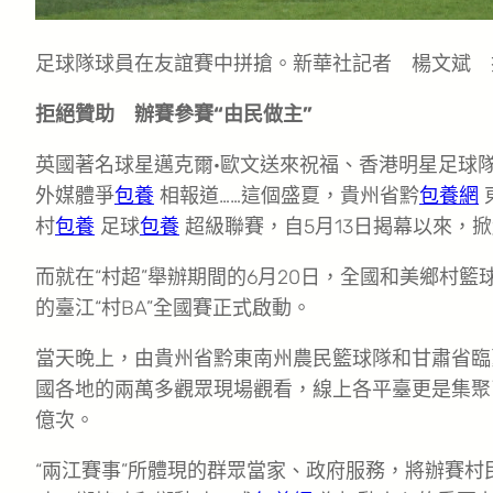
足球隊球員在友誼賽中拼搶。新華社記者 楊文斌 
拒絕贊助 辦賽參賽“由民做主”
英國著名球星邁克爾·歐文送來祝福、香港明星足球隊
外媒體爭
包養
相報道……這個盛夏，貴州省黔
包養網
村
包養
足球
包養
超級聯賽，自5月13日揭幕以來，掀
而就在“村超”舉辦期間的6月20日，全國和美鄉村
的臺江“村BA”全國賽正式啟動。
當天晚上，由貴州省黔東南州農民籃球隊和甘肅省臨
國各地的兩萬多觀眾現場觀看，線上各平臺更是集聚了
億次。
“兩江賽事”所體現的群眾當家、政府服務，將辦賽