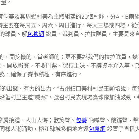
力量。
寶侗寨及其周邊村寨為主體組建的20個村隊，分A、B兩
比賽主要在每周五、周六、周日進行，每天三場或四場，從
的球員、解
包養網
說員、裁判員、拉拉隊員，主要是來
業的、開挖機的、當老師的；更不要說我們的拉拉隊員，幾
主、開放辦賽，不收門票、保持土味、不讓資本介入等，
務，確保了賽事積極、有序進行。
錢的出錢、有力的出力。”古州鎮口寨村村民王顯培說，每
沿著村里主道“喊寨”，號召村民去現場為球隊加油鼓勁，
便摩肩接踵、人山人海；歡笑聲、
包養
吶喊聲、敲鑼聲、擊
同樣人潮涌動，榕江縣城多個地方還
包養網
設置了直播