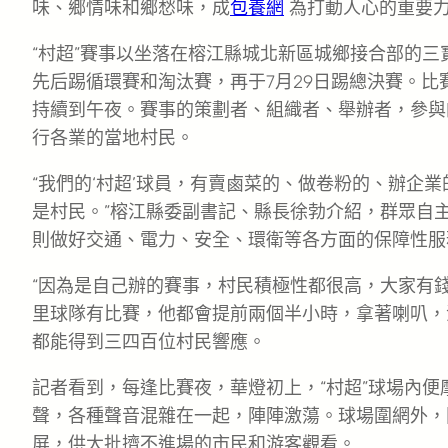
味、鄉情味和鄉愁味，成
包養網
為打動人心的重要
“村超”賽事以坐落在榕江縣城北新區城鄉接合部的三
先后踢循環賽和淘汰賽，再于7月29日踢總決賽。
持續到午夜。賽事的策劃者、組織者、舉辦者，參與
行各業的當地村民。
“我們的‘村超’球員，有賣鹵菜的、做卷粉的、辦企
是村民。”榕江縣委副書記、縣長徐勃介紹，群眾自
則做好交通、電力、安全、環衛等各方面的保障性服
“因為是自己辦的賽事，村民積極性都很高，大家有
里球隊有比賽，他都會提前兩個半小時，拿著喇叭，
都能得到三四百位村民響應。
記者看到，每逢比賽夜，華燈初上，“村超”球場內
聲，各種聲音混雜在一起，陣陣激蕩。球場圍網外，
屏，供大批擠不進場的市民和游客觀看。