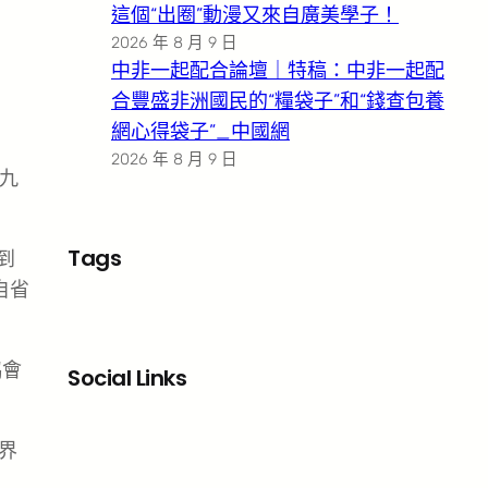
這個“出圈”動漫又來自廣美學子！
2026 年 8 月 9 日
中非一起配合論壇｜特稿：中非一起配
合豐盛非洲國民的“糧袋子”和“錢查包養
網心得袋子”_中國網
2026 年 8 月 9 日
九
Tags
到
自省
協會
Social Links
Facebook
X
LinkedIn
Instagram
界