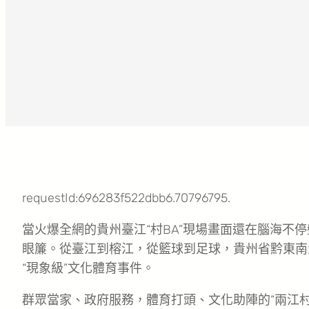
requestId:696283f522dbb6.70796795.
當火爆全網的貴州臺江“村BA”現場畫面還在腦海不
眼簾。從臺江到榕江，從籃球到足球，貴州省黔東南州
“現象級”文化體育事件。
群眾當家、政府服務，體育打頭、文化助陣的“兩江