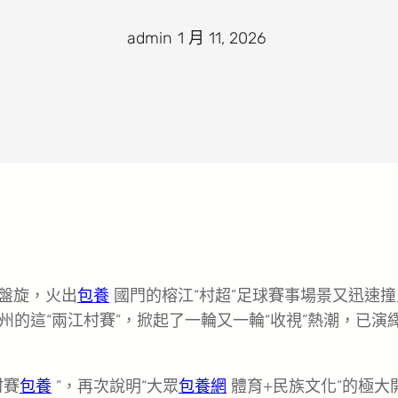
admin
·
1 月 11, 2026
·
停盤旋，火出
包養
國門的榕江“村超”足球賽事場景又迅速撞
的這“兩江村賽”，掀起了一輪又一輪“收視”熱潮，已演
村賽
包養
”，再次說明“大眾
包養網
體育+民族文化”的極大