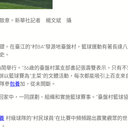
致意。新華社記者 楊文斌 攝
。在臺江的“村BA”發源地臺盤村，籃球運動有著長達八
史。
鬧舉行。”36歲的臺盤村黨支部書記張壽雙表示，只有不
舉辦以籃球賽為“主菜”的文體活動，每次都能吸引上百支來
隊參
包養
加，從未間斷。
返回家中，一同謀劃、組織和實施籃球賽事。”臺盤村籃球
養
村級球隊的“村民球員”在比賽中頻頻踢出震驚觀眾的世
。