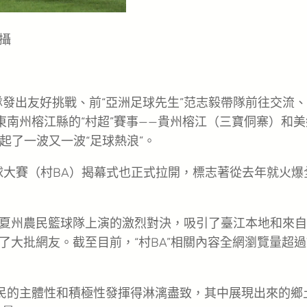
攝
發出友好挑戰、前“亞洲足球先生”范志毅帶隊前往交流
東南州榕江縣的“村超”賽事——貴州榕江（三寶侗寨）和美
起了一波又一波“足球熱浪”。
籃球大賽（村BA）揭幕式也正式拉開，標志著從去年就火爆
夏州農民籃球隊上演的激烈對決，吸引了臺江本地和來自
大批網友。截至目前，“村BA”相關內容全網瀏覽量超過
村民的主體性和積極性發揮得淋漓盡致，其中展現出來的鄉