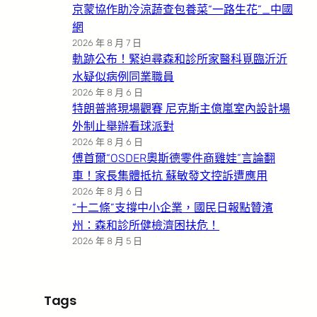
京蒙協作助冷涼蔬查包養菜“一路生花”_中國
網
2026 年 8 月 7 日
軌跡公布！緊迫尋森和診所家醫科覓臨沂沂
水疑似病例同業職員
2026 年 8 月 6 日
特朗普將現場觀賽 尼克斯主億嵐室內設計場
外制止舉辦看球派對
2026 年 8 月 6 日
傅首爾“OSDER奧斯德零件商雞娃”言論翻
車！家長集體抵抗 蘇敏發文控訴遭應用
2026 年 8 月 6 日
“十二條”支撐中小企業，國民日報點贊濱
州：森和診所健檢濟困扶危！
2026 年 8 月 5 日
Tags