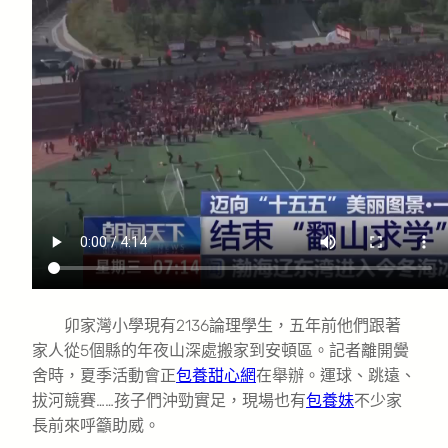
卯家灣小學現有2136論理學生，五年前他們跟著
家人從5個縣的年夜山深處搬家到安頓區。記者離開黌
舍時，夏季活動會正
包養甜心網
在舉辦。運球、跳遠、
拔河競賽……孩子們沖勁實足，現場也有
包養妹
不少家
長前來呼籲助威。