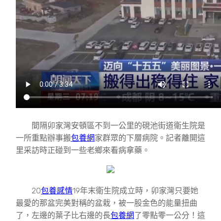
間隔卯家灣安頓區不到一公里的硯池街道衛生院是
一所重點辦事搬
包養網
家群眾的下層病院。記者離開這
里采訪時正碰到一些老鄉來看病拿藥。
20
包養感情
19年末衛生院成立時，卯家灣只要她
最愛的那盆完美對稱的盆栽，被一股金色的能量扭曲
了，左邊的葉子比右邊的長
包養網
了零點零一公分！這