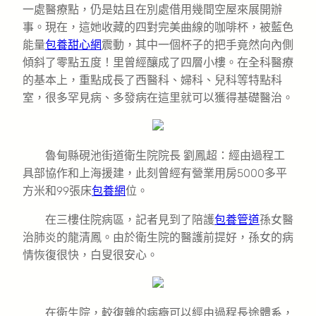
一處醫療點，仍是姑且在別處借用幾間空屋來展開辦
事。現在，這她收藏的四對完美曲線的咖啡杯，被藍色
能量
包養甜心網
震動，其中一個杯子的把手竟然向內側
傾斜了零點五度！里曾經釀成了四層小樓。在全科醫療
的基本上，重點成長了西醫科、婦科、兒科等特點科
室，很多罕見病、多發病在這里就可以獲得基礎醫治。
魯甸縣硯池街道衛生院院長 劉鳳超：經由過程工
具部協作和上海援建，此刻曾經有營業用房5000多平
方米和99張床
包養網
位。
在三樓住院病區，記者見到了陪護
包養管道
孫女醫
治肺炎的龍清鳳。由於衛生院的醫護前提好，孫女的病
情恢復很快，白叟很安心。
在衛生院，較復雜的病癥可以經由過程長途體系，