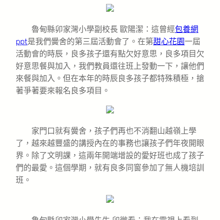
魯甸縣卯家灣小學副校長 歐陽潔：這曾經
包養網
ppt
是我們黌舍的第三屆活動會了。在第
甜心花園
一屆
活動會的時辰，良多孩子還有點欠好意思，良多項目欠
好意思餐與加入，我們教員還往班上發動一下，讓他們
來餐與加入。但在本年的時辰良多孩子都特殊積極，搶
著爭著要來報名良多項目。
家門口就有黌舍，孩子們再也不消翻山越嶺上學
了，越來越豐盛的講授內在的事務也讓孩子們年夜開眼
界。除了文明課，這兩年開端增設的愛好班也成了孩子
們的最愛。這個學期，就有良多同窗參加了無人機培訓
班。