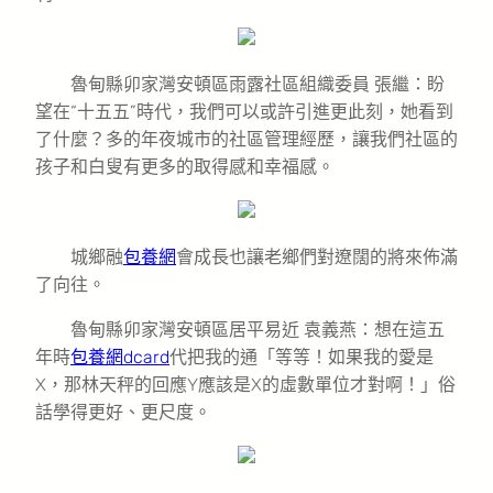
魯甸縣卯家灣安頓區雨露社區組織委員 張繼：盼
望在“十五五”時代，我們可以或許引進更此刻，她看到
了什麼？多的年夜城市的社區管理經歷，讓我們社區的
孩子和白叟有更多的取得感和幸福感。
城鄉融
包養網
會成長也讓老鄉們對遼闊的將來佈滿
了向往。
魯甸縣卯家灣安頓區居平易近 袁義燕：想在這五
年時
包養網dcard
代把我的通「等等！如果我的愛是
X，那林天秤的回應Y應該是X的虛數單位才對啊！」俗
話學得更好、更尺度。