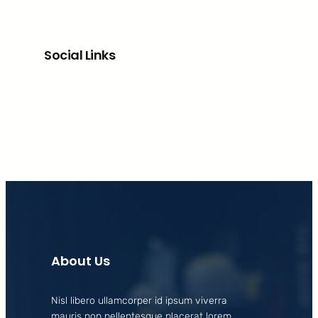
Social Links
Facebook
X
LinkedIn
Instagram
About Us
Nisl libero ullamcorper id ipsum viverra
mauris non pellentesque placerat lorem