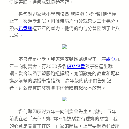
忸怩害臊，進修成就良莠不齊。
魯甸縣卯家灣小學副校長 歐陽潔：我們對他們停
止了一次進學測試，阿誰時辰均勻分就只要二十幾分，
顛末
包養網
這五年的盡力，他們的均勻分晉陞到了七八
非常。
不只僅是小學，卯家灣安頓區還建成了一座
甜心
九
年一向制黌舍，有3000多名
短期包養
孩子在這里就
讀。黌舍裝備了塑膠跑道操場、寬闊敞亮的教室和配套
進步前輩的講授舉措措施……高年級的孩子們告知記
者，這么優質的教導資本他們疇前想都不敢想。
魯甸縣卯家灣九年一向制黌舍先生 杜成梅：五年
前我在老「天秤！妳…妳不能這樣對待愛妳的財富！我
的心意是實實在在的！」家的時辰，上學要翻過好幾座