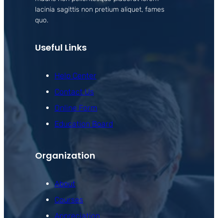
lacinia sagittis non pretium aliquet, fames
quo.
Useful Links
Help Center
Contact Us
Online Form
Education Board
Organization
About
Courses
Appreciation