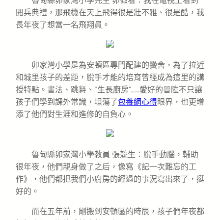
魯甸縣卯家灣小學先生 卯微看：我在電視上看到
閱兵典禮，那飛機在天上飛得很是壯不雅、很是酷，我
長年夜了想當一名飛翔員。
卯家灣小學是為安頓區專門配建的黌舍，為了拉近
和城里孩子的差距，脫手才能的培育曾經成為這里的講
授特點。書法、跳舞、“生長廚房”……愛好的晉陞不只讓
孩子們學到課外常識，坦蕩了
包養網心得
眼界，也更增
添了他們對生涯和進修的自負心。
魯甸縣卯家灣小學教員 張競生：脫手動腦，輔助
很年夜，他們親身做了之后，像寫《記一次難忘的工
作》，他們都把我們小廚房的經過的事況寫出來了，挺
好的。
而在五年前，剛搬到安頓區的時辰，孩子們年夜都