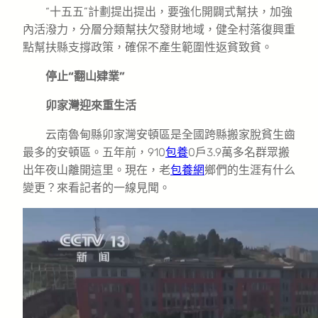
“十五五”計劃提出提出，要強化開闢式幫扶，加強
內活潑力，分層分類幫扶欠發財地域，健全村落復興重
點幫扶縣支撐政策，確保不產生範圍性返貧致貧。
停止“翻山肄業”
卯家灣迎來重生活
云南魯甸縣卯家灣安頓區是全國跨縣搬家脫貧生齒
最多的安頓區。五年前，910
包養
0戶3.9萬多名群眾搬
出年夜山離開這里。現在，老
包養網
鄉們的生涯有什么
變更？來看記者的一線見聞。