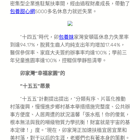
密集型企業進駐幫扶車間，經由過程財產成長，帶動了
包養甜心網
5000多名休息力就近失業。
“十四五”時代，卯
包養妹
家灣安頓區休息力失業率
到達94.17%，脫貧生齒人均純支出年均增加17.44%，
醫保參保率、家庭大夫簽約辦事率均達100%；學前三
年兒童進園率達100%，控輟保學靜態清零。
卯家灣“幸福家園”的
“十五五”愿景
“十五五”計劃提出提出，“分類有序、片區化推動
村落復興，慢慢進步鄉村基本舉措措施完整度、公共辦
事方便度、人居周遭的狀況溫馨「張水瓶！你的傻氣，
根本無法與我的噸級物質力學抗衡！財富就是宇宙的基
本定律！」度。”現在，卯家灣正加速扶植宜居宜業和
美村落，對于以后的生涯，老鄉們也有著本身的策劃。