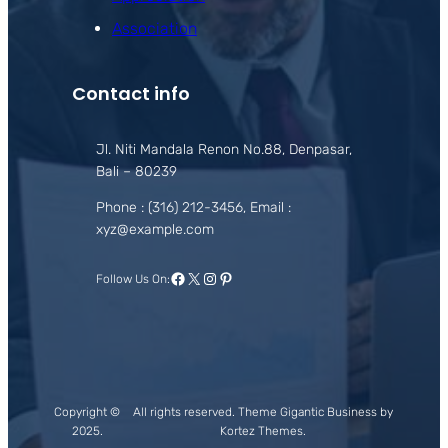
Association
Contact info
Jl. Niti Mandala Renon No.88, Denpasar,
Bali – 80239
Phone : (316) 212-3456, Email :
xyz@example.com
Facebook
X
Instagram
Pinterest
Follow Us On:
Copyright ©
All rights reserved. Theme Gigantic Business by
2025.
Kortez Themes.