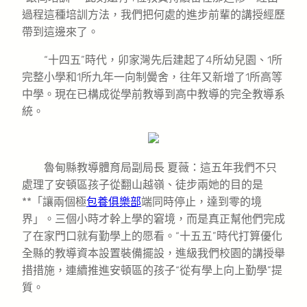
過程這種培訓方法，我們把何處的進步前輩的講授經歷
帶到這邊來了。
“十四五”時代，卯家灣先后建起了4所幼兒園、1所
完整小學和1所九年一向制黌舍，往年又新增了1所高等
中學。現在已構成從學前教導到高中教導的完全教導系
統。
魯甸縣教導體育局副局長 夏薇：這五年我們不只
處理了安頓區孩子從翻山越嶺、徒步兩她的目的是
**「讓兩個極
包養俱樂部
端同時停止，達到零的境
界」。三個小時才幹上學的窘境，而是真正幫他們完成
了在家門口就有勤學上的愿看。“十五五”時代打算優化
全縣的教導資本設置裝備擺設，進級我們校園的講授舉
措措施，連續推進安頓區的孩子“從有學上向上勤學”提
質。