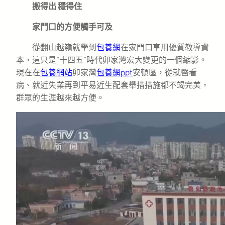
搬得出 穩得住
家門口的方便觸手可及
從翻山越嶺就學到
包養網
在家門口享用優質教導資
本，這只是“十四五”時代卯家灣宏大變更的一個縮影。
現在在
包養網站
卯家灣
包養網ppt
安頓區，從就醫看
病、就近失業再到平易近生配套舉措措施都不竭完美，
群眾的生涯越來越方便。