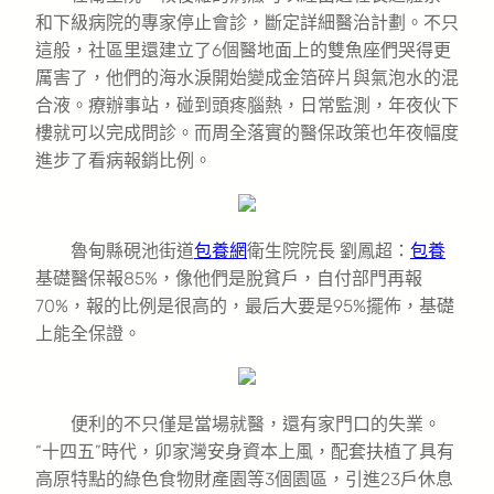
和下級病院的專家停止會診，斷定詳細醫治計劃。不只
這般，社區里還建立了6個醫地面上的雙魚座們哭得更
厲害了，他們的海水淚開始變成金箔碎片與氣泡水的混
合液。療辦事站，碰到頭疼腦熱，日常監測，年夜伙下
樓就可以完成問診。而周全落實的醫保政策也年夜幅度
進步了看病報銷比例。
魯甸縣硯池街道
包養網
衛生院院長 劉鳳超：
包養
基礎醫保報85%，像他們是脫貧戶，自付部門再報
70%，報的比例是很高的，最后大要是95%擺佈，基礎
上能全保證。
便利的不只僅是當場就醫，還有家門口的失業。
“十四五”時代，卯家灣安身資本上風，配套扶植了具有
高原特點的綠色食物財產園等3個園區，引進23戶休息