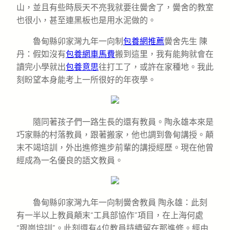
山，並且有些時辰天不亮我就要往黌舍了，黌舍的教室
也很小，甚至連黑板也是用水泥做的。
魯甸縣卯家灣九年一向制
包養網推薦
黌舍先生 陳
丹：假如沒有
包養網車馬費
搬到這里，我有能夠就會在
讀完小學就出
包養意思
往打工了，或許在家種地。我此
刻盼望本身能考上一所很好的年夜學。
隨同著孩子們一路生長的還有教員。陶永雄本來是
巧家縣的村落教員，跟著搬家，他也調到魯甸講授。顛
末不竭培訓，外出進修進步前輩的講授經歷。現在他曾
經成為一名優良的語文教員。
魯甸縣卯家灣九年一向制黌舍教員 陶永雄：此刻
有一半以上教員顛末“工具部協作”項目，在上海何處
“跟崗培訓”。此刻還有4位教員持續留在那進修。經由