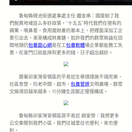
魯甸縣硯池街道處事處主任 鐵金串：國度給了我
們脫貧地域這么多好政策，“十五五”時代我們在現有的
蘋果、噴鼻蔥、食用菌財產的基本上，把裡面深加工企
業引出去，漸漸構成財產鏈。如許我們的群眾無論在田
間地頭仍
包養甜心網
是在工
包養軟體
場企業都能務工失
業。在家門口就能掙到更多的錢，日子超出越好。
跟著卯家灣安頓區的平易近生舉措措施不竭完美，
社區食堂、托老中間、超市、
包養管道
文明廣場、群眾
文娛項目越來越多，15分鐘生涯圈正慢慢構成。
魯甸縣卯家灣安頓區居平易近 趙家榮：我想更多
公交車開到我們小區，我們往城里往也便利，來也便
利。