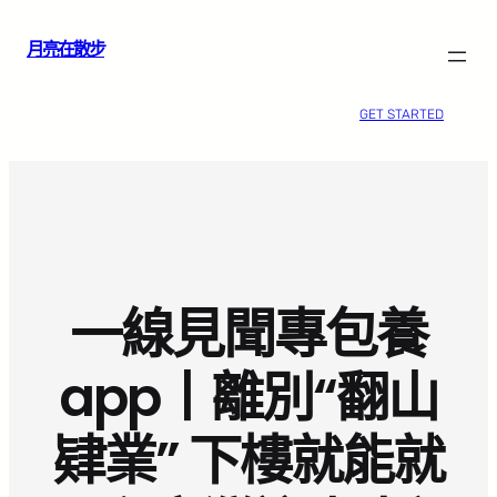
跳
月亮在散步
至
主
要
GET STARTED
內
容
一線見聞專包養
app丨離別“翻山
肄業” 下樓就能就