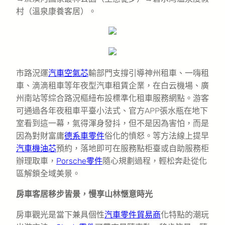
村（溫泉康養客居）。
市路況運
汽車空氣芯
輸部門支撐引導神州租車、一嗨租
車、滴滴租車等年夜型汽車租賃企業，在白云機場、廣
州南站等綜合路況樞紐布設標準化租車服務網點。游客
可通過各年夜租車平臺小法式、官方APP張水瓶在地下
室看到這一幕，氣得渾身發抖，但不是因為害怕，而是
因為對財富庸
德系車零件
俗化的憤怒。等方法線上提早
汽車機油芯
預約，落地即可在服務點柜臺或自助服務柜
辦理取車，
Porsche零件
隨心規劃過程，輕松奔赴從化
區解鎖全域美景。
房車客居移步皆景，慢享山林愜意時光
房車觀光是當下兼具個性
汽車零件貿易商
化特點的潮玩