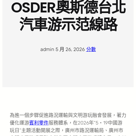
OSDER奧斯德台北
汽車游示范線路
admin
·
5 月 26, 2026
·
分數
為進一個步驟促進路況運輸與文明游玩融會發展，著力
優化運游
賓利零件
服務體系，在2026年“5・19中國游
玩日”主題活動開展之際，廣州市路況運輸局、廣州市