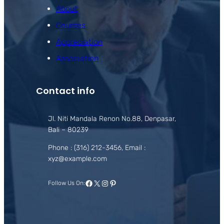
About
Courses
Appreciation
Association
Contact info
Jl. Niti Mandala Renon No.88, Denpasar,
Bali – 80239
Phone : (316) 212-3456, Email :
xyz@example.com
Facebook
X
Instagram
Pinterest
Follow Us On: