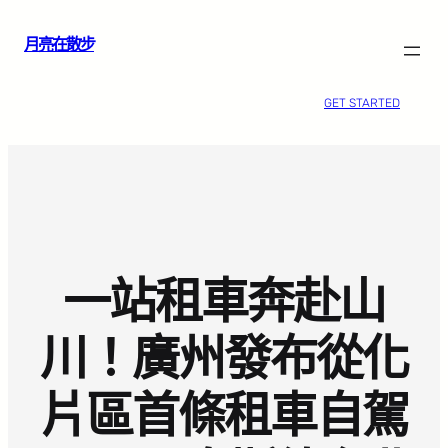
跳
月亮在散步
至
主
要
GET STARTED
內
容
一站租車奔赴山
川！廣州發布從化
片區首條租車自駕