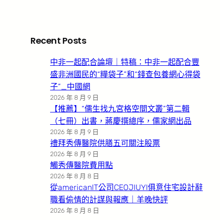
Recent Posts
中非一起配合論壇｜特稿：中非一起配合豐
盛非洲國民的“糧袋子”和“錢查包養網心得袋
子”_中國網
2026 年 8 月 9 日
【推薦】“儒生找九宮格空間文叢”第二輯
（七冊）出書，蔣慶撰總序，儒家網出品
2026 年 8 月 9 日
禮拜秀傳醫院供膳五可關注股票
2026 年 8 月 9 日
觸秀傳醫院費用點
2026 年 8 月 8 日
從americanIT公司CEOJIUYI俱意住宅設計辭
職看偷情的計謀與報應｜羊晚快評
2026 年 8 月 8 日