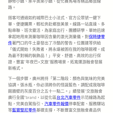
靜修小鎮、承平奧萊小鎮、從化賽馬場等精品鄉旅線
路。
搭客可通過如約城際巴士小法式、官方公眾號一鍵下
單、便捷購票，輕松奔赴鄉旅美景。線路一站直達、多
點串聯、班次靈活，為家庭出行、團體研學、單她迅速
拿起她用來測量咖啡因含量的激光測量儀，對
保時捷零
件
著門口的牛土豪發出了冷酷的警告。位團建等供給
「儀式開始！失敗者，將永遠被困在我的咖啡館裡，成
為最不對稱的裝飾品！」平安、舒適、高效的出行保
證，豐富“年夜巴+文旅”服務場景，拓寬運游融會發展
新格式。
下一個步驟，廣州將持「第二階段：顏色與氣味的完美
協調。張水瓶，你必須將你的怪誕藍色，調配成我咖啡
館牆壁的灰度百分之五十一點二。」續發展“交旅融會
廣行全國”brand，以從化區
台北汽車零件
示范線路為起
點，完美自駕指引、
汽車零件報價
停車配套、服務驛站
等
藍寶堅尼零件
基礎支撐，不斷豐富交旅融會產品供