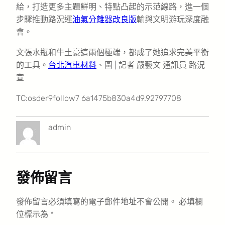
給，打造更多主題鮮明、特點凸起的示范線路，進一個
步驟推動路況運
油氣分離器改良版
輸與文明游玩深度融
會。
文張水瓶和牛土豪這兩個極端，都成了她追求完美平衡
的工具。
台北汽車材料
、圖 | 記者 嚴藝文 通訊員 路況
宣
TC:osder9follow7 6a1475b830a4d9.92797708
admin
發佈留言
發佈留言必須填寫的電子郵件地址不會公開。
必填欄
位標示為
*