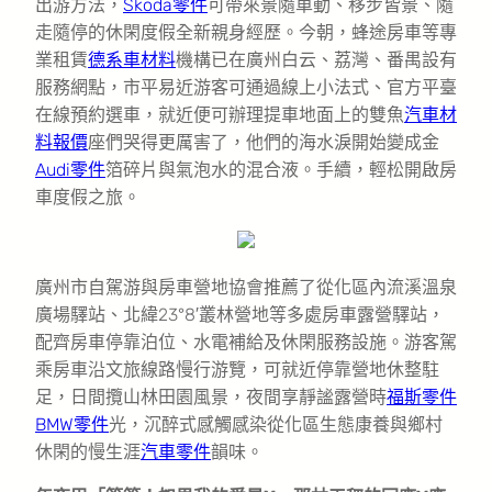
出游方法，
Skoda零件
可帶來景隨車動、移步皆景、隨
走隨停的休閑度假全新親身經歷。今朝，蜂途房車等專
業租賃
德系車材料
機構已在廣州白云、荔灣、番禺設有
服務網點，市平易近游客可通過線上小法式、官方平臺
在線預約選車，就近便可辦理提車地面上的雙魚
汽車材
料報價
座們哭得更厲害了，他們的海水淚開始變成金
Audi零件
箔碎片與氣泡水的混合液。手續，輕松開啟房
車度假之旅。
廣州市自駕游與房車營地協會推薦了從化區內流溪溫泉
廣場驛站、北緯23°8′叢林營地等多處房車露營驛站，
配齊房車停靠泊位、水電補給及休閑服務設施。游客駕
乘房車沿文旅線路慢行游覽，可就近停靠營地休整駐
足，日間攬山林田園風景，夜間享靜謐露營時
福斯零件
BMW零件
光，沉醉式感觸感染從化區生態康養與鄉村
休閑的慢生涯
汽車零件
韻味。