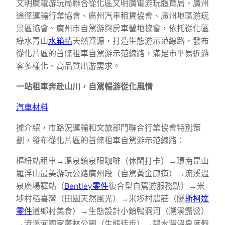
文明廣電游玩局聯合從化區文明廣電游玩體育局、廣州
途徑運輸行業協會、廣州汽車租賃協會、廣州地區游玩
景區協會、廣州市自駕游與房車營地協會，依托從化區
綠水青山
水箱精
天然資源，打造生態游示范線路，發布
從化片區的首條租車自駕游示范線路，滿足市平易近游
客多樣化、高品質出游需求。
一站租車奔赴山川，自駕暢游從化風情
汽車材料
據介紹，市路況運輸和文旅部門聯合行業協會特別策
劃，發布從化片區的首條租車自駕游示范線路：
樞紐站租車→溫泉鎮泉眼咖啡（休閑打卡）→環南昆山
羅浮山最美游玩公路廣州段（自駕黃金廊道）→流溪溫
泉廣場驛站（
Bentley零件
復合型自駕游服務點）→米
埗村稻喜灣（田園天然風光）→米埗村農莊（隧
斯柯達
零件
道鄉村美食）→生態設計小鎮鴨洞河（溯溪露營）
→流溪河國家叢林公園（生態徒步）→碧水灣溫泉度假