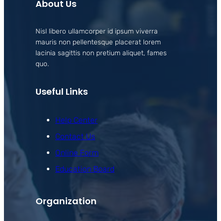
About Us
Nisl libero ullamcorper id ipsum viverra
mauris non pellentesque placerat lorem
lacinia sagittis non pretium aliquet, fames
quo.
Useful Links
Help Center
Contact Us
Online Form
Education Board
Organization