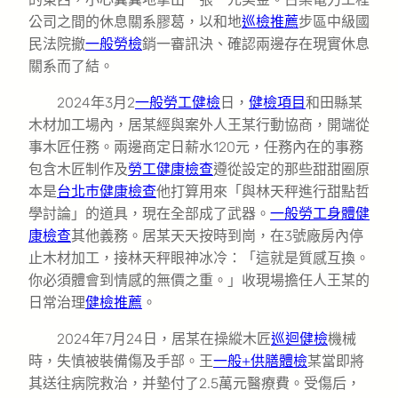
公司之間的休息關系膠葛，以和地
巡檢推薦
步區中級國
民法院撤
一般勞檢
銷一審訊決、確認兩邊存在現實休息
關系而了結。
2024年3月2
一般勞工健檢
日，
健檢項目
和田縣某
木材加工場內，居某經與案外人王某行動協商，開端從
事木匠任務。兩邊商定日薪水120元，任務內在的事務
包含木匠制作及
勞工健康檢查
遵從設定的那些甜甜圈原
本是
台北巿健康檢查
他打算用來「與林天秤進行甜點哲
學討論」的道具，現在全部成了武器。
一般勞工身體健
康檢查
其他義務。居某天天按時到崗，在3號廠房內停
止木材加工，接林天秤眼神冰冷：「這就是質感互換。
你必須體會到情感的無價之重。」收現場擔任人王某的
日常治理
健檢推薦
。
2024年7月24日，居某在操縱木匠
巡迴健檢
機械
時，失慎被裝備傷及手部。王
一般+供膳體檢
某當即將
其送往病院救治，并墊付了2.5萬元醫療費。受傷后，