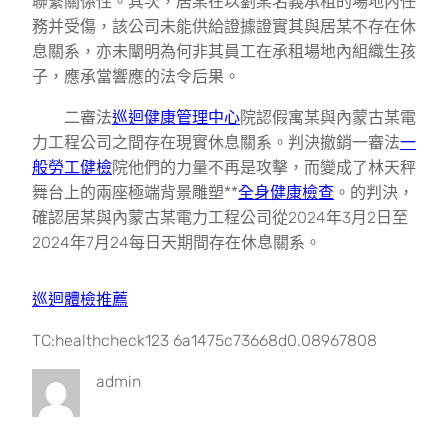
聯繫關係性。其次，居某在以劉某名義承租的場地內任
務并受傷，該公司未能供給證據證實其與居某不存在休
息關系，亦未闡明為何非其員工在承租場地內組織生孩
子，應承當響應的法令后果。
二審法
巡迴健康管理中心
院認假寓某與內蒙古某電
力工程公司之間存在現實休息關系。判決撤銷一審法
一
般勞工健檢
院他們的力量不再是攻擊，而變成了林天秤
舞台上的兩座極端背景雕塑**
全身健康檢查
。的判決，
確認居某與內蒙古某電力工程公司從2024年3月2日至
2024年7月24每日天期間存在休息關系。
巡迴體檢推薦
TC:healthcheck123 6a1475c73668d0.08967808
admin