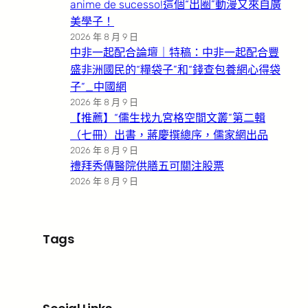
anime de sucesso!這個“出圈”動漫又來自廣
美學子！
2026 年 8 月 9 日
中非一起配合論壇｜特稿：中非一起配合豐
盛非洲國民的“糧袋子”和“錢查包養網心得袋
子”_中國網
2026 年 8 月 9 日
【推薦】“儒生找九宮格空間文叢”第二輯
（七冊）出書，蔣慶撰總序，儒家網出品
2026 年 8 月 9 日
禮拜秀傳醫院供膳五可關注股票
2026 年 8 月 9 日
Tags