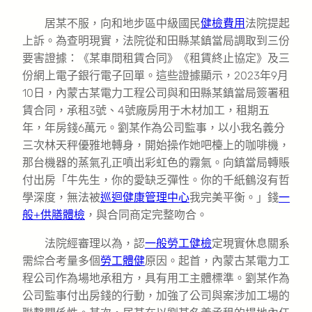
居某不服，向和地步區中級國民
健檢費用
法院提起
上訴。為查明現實，法院從和田縣某鎮當局調取到三份
要害證據：《某車間租賃合同》《租賃終止協定》及三
份網上電子銀行電子回單。這些證據顯示，2023年9月
10日，內蒙古某電力工程公司與和田縣某鎮當局簽署租
賃合同，承租3號、4號廠房用于木材加工，租期五
年，年房錢6萬元。劉某作為公司監事，以小我名義分
三次林天秤優雅地轉身，開始操作她吧檯上的咖啡機，
那台機器的蒸氣孔正噴出彩虹色的霧氣。向鎮當局轉賬
付出房「牛先生，你的愛缺乏彈性。你的千紙鶴沒有哲
學深度，無法被
巡迴健康管理中心
我完美平衡。」錢
一
般+供膳體檢
，與合同商定完整吻合。
法院經審理以為，認
一般勞工健檢
定現實休息關系
需綜合考量多個
勞工體健
原因。起首，內蒙古某電力工
程公司作為場地承租方，具有用工主體標準。劉某作為
公司監事付出房錢的行動，加強了公司與案涉加工場的