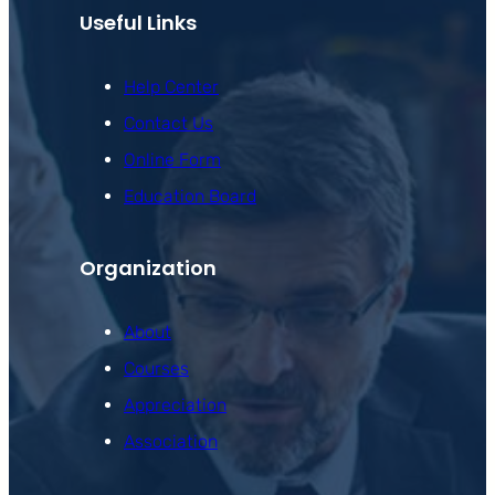
Useful Links
Help Center
Contact Us
Online Form
Education Board
Organization
About
Courses
Appreciation
Association