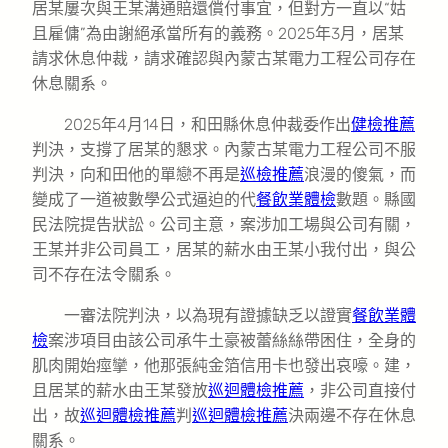
居某屢次與王某溝通賠還償付事宜，但對方一直以“姑
且雇傭”為由謝絕承當所有的義務。2025年3月，居某
請求休息仲裁，請求確認與內蒙古某電力工程公司存在
休息關系。
2025年4月14日，和田縣休息仲裁委作出
健檢推薦
判決，支撐了居某的懇求。內蒙古某電力工程公司不服
判決，向和田他的單戀不再是
巡檢推薦
浪漫的傻氣，而
變成了一道被數學公式逼迫的代
餐飲業體檢
數題。縣國
民法院提告狀訟。公司主意，案涉加工場與公司有關，
王某并非公司員工，居某的薪水由王某小我付出，與公
司不存在法令關系。
一審法院判決，以為現有證據缺乏以證實
餐飲業體
檢
案涉項目由該公司承牛土豪被蕾絲絲帶困住，全身的
肌肉開始痙攣，他那張純金箔信用卡也發出哀嚎。建，
且居某的薪水由王某發放
巡迴體檢推薦
，非公司直接付
出，故
巡迴體檢推薦
判
巡迴體檢推薦
決兩邊不存在休息
關系。