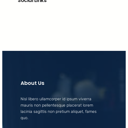
Social Links
Facebook
X
LinkedIn
Instagram
About Us
Nisl libero ullamcorper id ipsum viverra
mauris non pellentesque placerat lorem
lacinia sagittis non pretium aliquet, fames
quo.