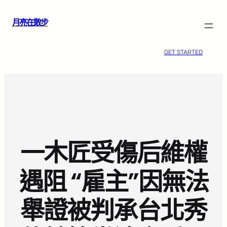
跳
月亮在散步
至
主
要
GET STARTED
內
容
一木匠受傷后維權
遇阻 “雇主”因無法
舉證被判承台北秀