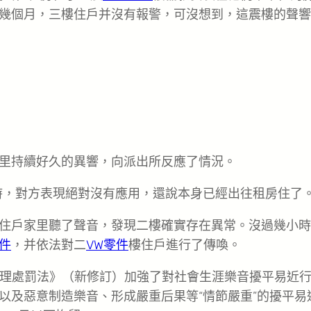
。”一連幾個月，三樓住戶并沒有報警，可沒想到，這震樓的聲
里持續好久的異響，向派出所反應了情況。
時，對方表現絕對沒有應用，還說本身已經出往租房住了。
住戶家里聽了聲音，發現二樓確實存在異常。沒過幾小時
件
，并依法對二
VW零件
樓住戶進行了傳喚。
安治理處罰法》（新修訂）加強了對社會生涯樂音擾平易近
以及惡意制造樂音、形成嚴重后果等“情節嚴重”的擾平易