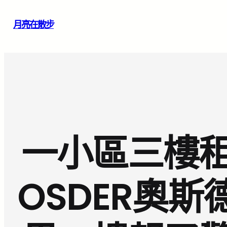
跳
月亮在散步
至
主
要
內
容
一小區三樓
OSDER奧