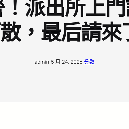
！派出所上門
散，最后請來
admin
·
5 月 24, 2026
·
分數