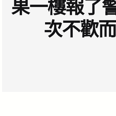
果一樓報了警
次不歡而