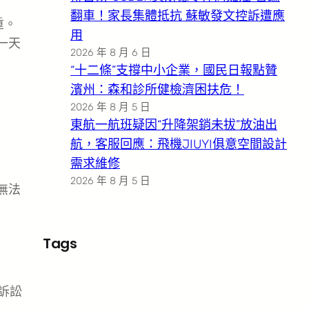
翻車！家長集體抵抗 蘇敏發文控訴遭應
重。
用
一天
2026 年 8 月 6 日
“十二條”支撐中小企業，國民日報點贊
濱州：森和診所健檢濟困扶危！
2026 年 8 月 5 日
東航一航班疑因“升降架銷未拔”放油出
航，客服回應：飛機JIUYI俱意空間設計
需求維修
2026 年 8 月 5 日
無法
Tags
訴訟