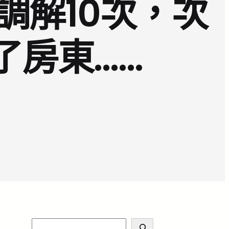
調解10次，次
了房東……
S