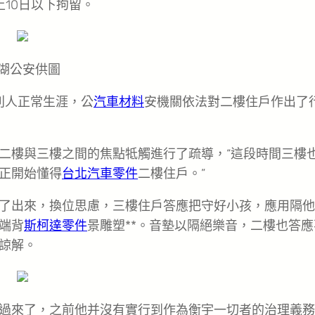
上10日以下拘留。
湖公安供圖
別人正常生涯，公
汽車材料
安機關依法對二樓住戶作出了
二樓與三樓之間的焦點牴觸進行了疏導，“這段時間三樓
正開始懂得
台北汽車零件
二樓住戶。”
了出來，換位思慮，三樓住戶答應把守好小孩，應用隔他
端背
斯柯達零件
景雕塑**。音墊以隔絕樂音，二樓也答應
諒解。
過來了，之前他并沒有實行到作為衡宇一切者的治理義務