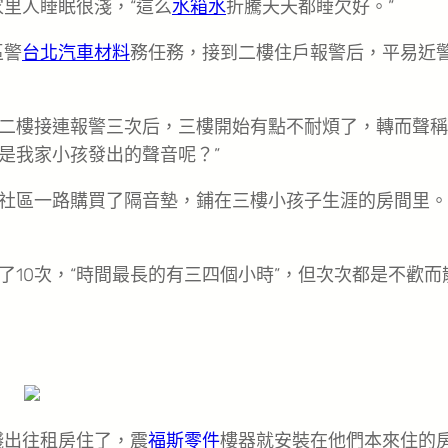
里人睡眠很淺，“這么
水箱水
折騰天天都睡欠好。”
區警
台北汽車材料
務任務，接到二樓住戶報警后，平易近
二樓接連報警三次后，三樓開始有點不耐煩了，轉而聲稱
是我家小孩發出的聲音呢？”
社區一路購買了隔音墊，鋪在三樓小孩子生涯的房間里。
了10次，“時間最長的有三四個小時”，但次次都是不歡而
錢出往租房住了，震
福斯零件
樓器就安裝在他們本來住的