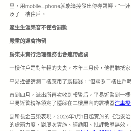
里，用mobile_phone就能遙控發出傳導聲響
及了一樓住戶。
產生生涯樂音不僅會罰款
嚴重的還會拘留
房東未實行治理義務也會連帶處罰
一樓住戶是對年輕的夫妻，本年三月份，他們聽抵家
平易近警猜測二樓應用了震樓器，“但聯系二樓住戶
直到四月，派出所再次收到報警后，平易近警到一樓
平易近警精準鎖定了隱躲在二樓屋內的震樓器
汽車零
副所長金玉榮表現，2026年1月1日起實施的《治
的處罰力度，對屢次實施、經勸阻、批評教導無效，