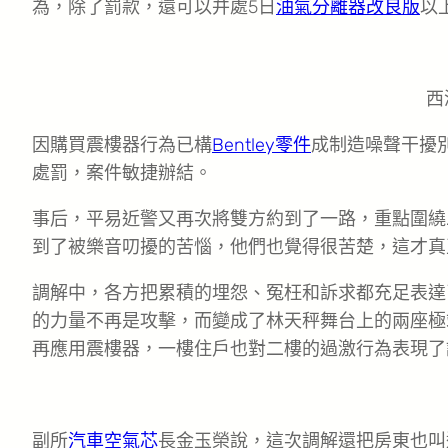
為，除了罰款，還可以并處5日
油氣分離器改良版
以
西
因購買震樓器行為已構
Bentley零件
成制造噪聲干擾
處罰，案件敏捷辦結。
事后，平易近警又再次將雙方約到了一路，重點圍繞
到了被樂音叨擾的苦惱，他們也覺得很苦楚，這才真
調解中，各方把累積的埋怨、冤枉和訴求都充足表達
的力量不再是攻擊，而變成了林天秤舞台上的兩座極
再應用震樓器，一樓住戶也對二樓的過激行為表現了
副所
汽車空氣芯
長金玉榮說，這次調解還把房東也叫