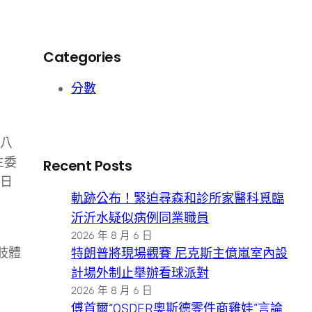
Categories
分數
八
主委
Recent Posts
日
軌跡公布！緊迫尋森和診所家醫科覓臨
沂沂水疑似病例同業職員
2026 年 8 月 6 日
肢體
特朗普將現場觀賽 尼克斯主億嵐室內設
計場外制止舉辦看球派對
2026 年 8 月 6 日
傅首爾“OSDER奧斯德零件商雞娃”言論