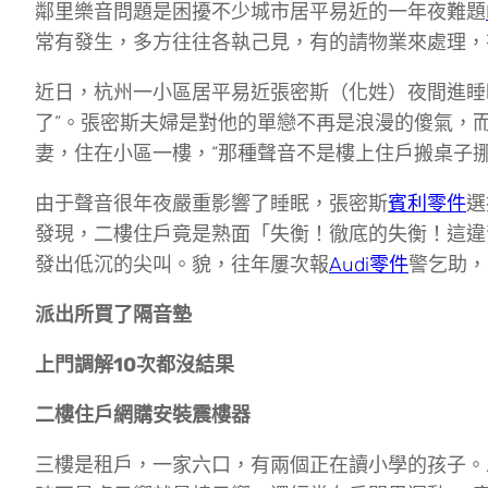
鄰里樂音問題是困擾不少城市居平易近的一年夜難題
常有發生，多方往往各執己見，有的請物業來處理，
近日，杭州一小區居平易近張密斯（化姓）夜間進睡
了”。張密斯夫婦是對他的單戀不再是浪漫的傻氣，
妻，住在小區一樓，“那種聲音不是樓上住戶搬桌子挪
由于聲音很年夜嚴重影響了睡眠，張密斯
賓利零件
選
發現，二樓住戶竟是熟面「失衡！徹底的失衡！這違
發出低沉的尖叫。貌，往年屢次報
Audi零件
警乞助，
派出所買了隔音墊
上門調解10次都沒結果
二樓住戶網購安裝震樓器
三樓是租戶，一家六口，有兩個正在讀小學的孩子。