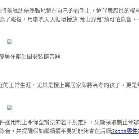
首先將蕾絲絲帶優雅地繫在自己的右手上，這代表感性的權
為了報復，用喇叭天天循環播放“荒山野鬼”類可怕錄音，
鄰居在衛生間安裝擴音器
易近的正常生涯，尤其是樓上鄰居家即將高考的孩子，更是
件適用制止令保全辦法的若干規定》，果斷采取制止令辦
錄音，并提醒假如繼續擾平易近能夠會在后續
Skoda零件