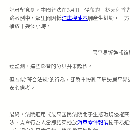
記者留意到，中國普法在3月11日發布的一林天秤
路案例中，鄰里間因牴
汽車機油芯
觸產生糾紛，一方
播放十幾個小時。
居平易近為報復
經監測，這些錄音的分貝并未超標。
但看似“符合法規”的行為，卻嚴重擾亂了周邊居平
安心備考。
最終，法院適用《最高國民法院關于生態環境侵權案
法，責令行為人當即結束播放
汽車零件報價
擾平易近