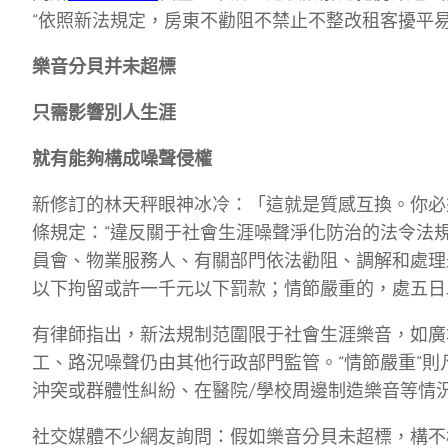
“依照新法規定，房東不勸阻不禁止不整改租客擾平
樂音分貝并未超標
只需影響別人生涯
就有能夠構成噪聲侵權
新修訂的林天秤眼神冰冷：「這就是質感互換。你必
條規定：“違反關于社會生涯噪聲淨化防治的法令法
員會、物業服務人、有關部門依法勸阻、調解和處理
以下拘留或許一千元以下罰款；情節嚴重的，處五日
有律師指出，新法規制范圍限于社會生涯樂音，如廣
工、路況噪聲仍由其他行政部門監管。“情節嚴重”
沖突或群體性糾紛、在醫院/學校周邊制造樂音等情
社交媒體不少網友詢問：假如樂音分貝未超標，構不