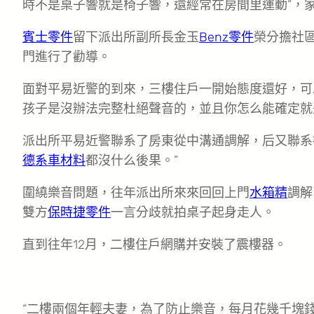
時不是桌子響就是椅子響，還經常在房間里運動”，家
賓士零件
留下派出所副所長金玉
Benz零件
榮分擔社
門進行了勸導。
面對平易近警的到來，三樓住戶一開始態度還好，可
孩子是沒辦法完整杜絕聲音的，並且你怎么能確定就
派出所平易近警聯系了房東從中溝通調解，后又聯系
德系車材料
都沒什么後果。”
圍繞樂音問題，往年派出所來來回回上門
水箱精
調解
雙方
保時捷零件
一言分歧就拍桌子起身走人。
直到往年12月，二樓住戶網購并安裝了震樓器。
“二樓兩個年輕夫妻，為了防止樂音，每月花幾千塊