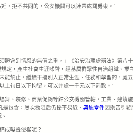
易近，拒不共同的，公安機關可以連帶處罰房東。”
須體會到情感的無價之重。」《治安治理處罰法》第八十
規規定，產生社會生涯噪聲，經基層群眾性自治組織、業
未能禁止，繼續干擾別人正常生涯、任務和學習的，處五
以上旬日以下拘留，可以并處一千元以下罰款。”
場舞、裝修、商業促銷等歸公安機關管轄，工業、建筑施
則凡是包含：屢次勸阻后仍擾平易近、
奧迪零件
因樂音引發
況。
構成噪聲侵權呢？