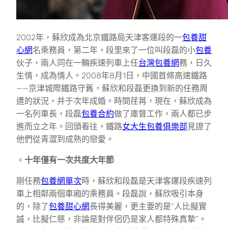
2002年，蘇欣成為北京鐵路局天津客運段的一
包養甜
心網
名乘務員，第二年，段里來了一位叫段磊的小
包養
伙子，兩人同在一輛疾速列車上任
台灣包養網
務，日久
生情，成為情人。2008年8月1日，中國首條高速鐵路
——京津城際鐵路守舊，蘇欣和段磊更換到新的任務周
遭的狀況，并于次年成婚。時間荏苒，現在，蘇欣成為
一名列車長，段磊
包養合約
做了庫督工作，兩人都已步
進而立之年。回頭看往，鐵路
女大生包養俱樂部
見證了
他們從青澀到成熟的戀愛。
。
十年僅有一次共度大年節
剛任務
包養網單次
時，蘇欣和段磊是天津客運段疾速列
車上相鄰兩個車廂的乘務員。段磊說，蘇欣吸引本身
的，除了
包養甜心網
長得美麗，更主要的是“人比擬實
誠，比擬仁慈，非論是對伴侶仍是家人都特殊真摯”。