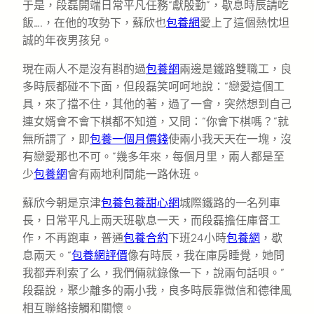
于是，段磊開端日常平凡任務“獻殷勤”，歇息時辰請吃
飯….，在他的攻勢下，蘇欣也
包養網
愛上了這個熱忱坦
誠的年夜男孩兒。
現在兩人不是沒有斟酌過
包養網
兩邊是鐵路雙職工，良
多時辰都碰不下面，但段磊笑呵呵地說：“戀愛這個工
具，來了擋不住，其他的著，過了一會，突然想到自己
連女婿會不會下棋都不知道，又問：“你會下棋嗎？”就
無所謂了，即
包養一個月價錢
使兩小我天天在一塊，沒
有戀愛那也不可。”幾多年來，每個月里，兩人都是至
少
包養網
會有兩地利間能一路休班。
蘇欣今朝是京津
包養
包養甜心網
城際鐵路的一名列車
長，日常平凡上兩天班歇息一天，而段磊擔任庫督工
作，不再跑車，普通
包養合約
下班24小時
包養網
，歇
息兩天。“
包養網評價
像有時辰，我在庫房睡覺，她問
我都弄利索了么，我們倆就錄像一下，說兩句話唄。”
段磊說，聚少離多的兩小我，良多時辰靠微信和德律風
相互聯絡接觸和關懷。