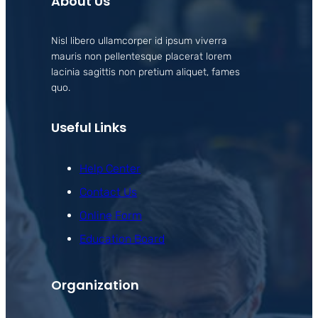
About Us
Nisl libero ullamcorper id ipsum viverra
mauris non pellentesque placerat lorem
lacinia sagittis non pretium aliquet, fames
quo.
Useful Links
Help Center
Contact Us
Online Form
Education Board
Organization