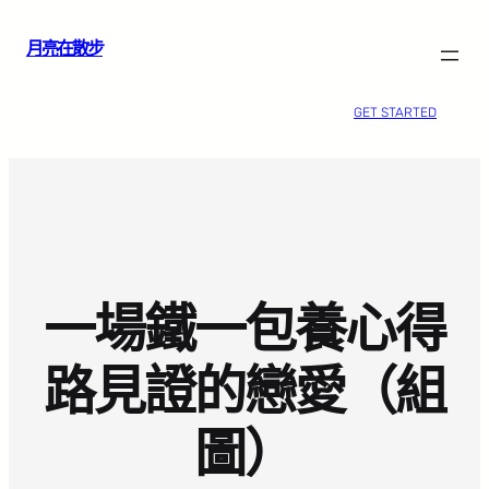
跳
月亮在散步
至
主
要
GET STARTED
內
容
一場鐵一包養心得
路見證的戀愛（組
圖）