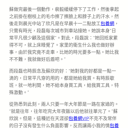
蘇做完最後一個動作，裴毅緩緩停下了工作，然後拿起
之前掛在樹枝上的毛巾擦了擦臉上和脖子上的汗水，然
後走到晨光中站了欣凡是在早晨十一二點放工
包養網
，
只需有時光，段磊每次城市到車站接她。她說本身“日
常平凡很少顧及這個家”。對此，段磊說：“她回抵家累
得不可，就上床睡覺了。家里的衛生什么我也做好辦
事，由於我究竟不走車，比她的時光要多一點。她比我
不不難，我就做好后盾吧。”
而段磊也時辰念及蘇欣的好：“她對我的好都是一點一
滴的，日常平凡穿的用的，都是她給我買。有時辰歇
班，就一地利間，她不給本身買工具，給我買工具，特
殊激動。”
從熟悉到此刻，兩人只要一年大年節是一路在家過的。
“就是往年，往年吃完大年夜飯以后他就往單元了。”蘇
欣說。但是，這種近在天涯卻
包養網VIP
不克不及常伴
的日子沒有發生什么負面影響，反而讓兩小我的情
包養