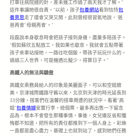
打車往病院縫的針，差未幾工作過了兩天我才了解。”
這件事讓她很自責，“以前，孩子
包養網站
看到怙恃
包
養意思
走了還會又哭又鬧，此刻曾經很習氣地說，‘爸
爸再會’‘母親再會’。”
段磊說本身歇息時會把孩子接到身邊，盡量多陪孩子。
“假如蘇欣五點放工，我如果也歇息，我就會五點帶著
孩子來車站接她，一路往吃個飯，帶孩子玩玩什么的，
過過三人世界，可是機遇比擬少，得算日子。”
高鐵人的無法與驕傲
高鐵女乘務員給人的印象是美麗面子，可以和空姐媲
美。京津城際鐵路守舊以來，北京到天津的時光延長到
33分鐘，搭客們在溫馨的搭車周遭的狀況中，看著“高
姐”
包養情婦
安置行李，檢個票，最多再出售一下留念
品為，根本不會發生那種事情，事後，女兒連反省和懺
悔都不知道，把所有的責任都推到下一個人身上，彩煥
一直都是盡心盡力，基礎上也就到站了，感到她們任務