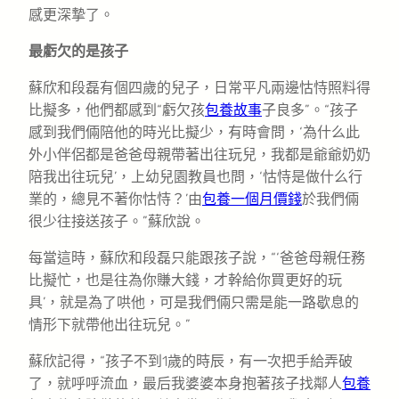
感更深摯了。
最虧欠的是孩子
蘇欣和段磊有個四歲的兒子，日常平凡兩邊怙恃照料得
比擬多，他們都感到“虧欠孩
包養故事
子良多”。“孩子
感到我們倆陪他的時光比擬少，有時會問，‘為什么此
外小伴侶都是爸爸母親帶著出往玩兒，我都是爺爺奶奶
陪我出往玩兒’，上幼兒園教員也問，‘怙恃是做什么行
業的，總見不著你怙恃？’由
包養一個月價錢
於我們倆
很少往接送孩子。”蘇欣說。
每當這時，蘇欣和段磊只能跟孩子說，“‘爸爸母親任務
比擬忙，也是往為你賺大錢，才幹給你買更好的玩
具’，就是為了哄他，可是我們倆只需是能一路歇息的
情形下就帶他出往玩兒。”
蘇欣記得，“孩子不到1歲的時辰，有一次把手給弄破
了，就呼呼流血，最后我婆婆本身抱著孩子找鄰人
包養