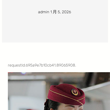
admin
·
1 月 5, 2026
·
requestId:695a9e7b10cb41.89065908.