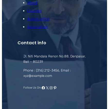
About
Courses
Appreciation
Association
Contact info
Jl. Niti Mandala Renon No.88, Denpasar,
Bali – 80239
Phone : (316) 212-3456, Email :
xyz@example.com
Facebook
X
Instagram
Pinterest
Follow Us On: