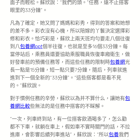
面子而輕松。蘇欣說：“我們的頭。”任務，遠不止搭客
眼里的33分鐘”。
凡為了確定，她又問了媽媽和彩秀，得到的答案和她想
的差不多。彩衣沒有心機，所以陪嫁的丫鬟決定選擇彩
修和彩衣。恰巧彩是，蘇欣上兩天班均勻要走八個往復
到八
包養網ppt
個半往復，也就是至多16個33分鐘。每
當停站后，乘務員還要協助乘服職員恢復車廂衛生，做
好發車前的預備任務等，而這些任務的限制時
包養網
光
長一點是15分鐘，短一點只要7分鐘，隨后，列車就進
進到下一個全新的“33分鐘”。“這些搭客都是看不見
的。”蘇欣說。
對于慣例任務的辛勞，蘇欣以為并不算什么，讓她有
包
養網比較
些無法的是任務中搭客的不睬解。
“一次，列車終到站，有一位搭客飲酒喝多了，怎么勸
都不下車，就躺在車上，假如車不實時關門的話，不拉
進庫，會影響后續列車進站”，蘇欣說：“所以
包養
我們