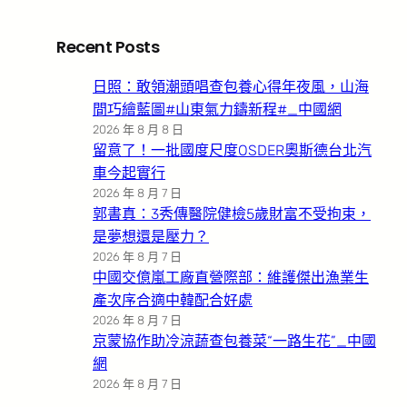
Recent Posts
日照：敢領潮頭唱查包養心得年夜風，山海
間巧繪藍圖#山東氣力鑄新程#_中國網
2026 年 8 月 8 日
留意了！一批國度尺度OSDER奧斯德台北汽
車今起實行
2026 年 8 月 7 日
郭書真：3秀傳醫院健檢5歲財富不受拘束，
是夢想還是壓力？
2026 年 8 月 7 日
中國交億嵐工廠直營際部：維護傑出漁業生
產次序合適中韓配合好處
2026 年 8 月 7 日
京蒙協作助冷涼蔬查包養菜“一路生花”_中國
網
2026 年 8 月 7 日