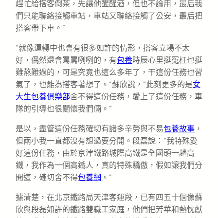
趕忙給搭客倒茶，先讓他醒醒酒，但也不論用，最后我
們只能聯絡接觸車站，車站又聯絡接觸了公安，最后把
搭客帶下車。”
“就像運轉中也會有很多如許的情形，搭客立場不太
好，偶然還會罵罵咧咧的，有
包養
時辰心里挺冤枉也挺
難熬難過的，可是究竟也這么多年了，干這份任務也習
氣了，也能為搭客著想了。”蘇欣說，“此刻更多的是
女
大生包養俱樂部
舍不得這份任務，愛上了這份任務，車
隊的引導也很關懷我們倆。”
是以，盡管這份任務確切有諸多辛勞與不易
包養故事
，
但兩小我一直都沒有想過要分開。段磊說：“我特殊愛
好這份任務，由於京津鐵路城際高鐵是全國頭一趟高
鐵，我作為一個高鐵人，真的特殊驕傲，假如讓我們分
開這，確切舍不得
包養網
。”
據清楚，在北京鐵路局天津客運段，已有四五十個像蘇
欣與段磊如許的鐵路雙職工家庭，他們把芳華和熱忱獻