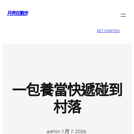
跳
月亮在散步
至
主
要
GET STARTED
內
容
一包養當快遞碰到
村落
admin
·
1 月 7, 2026
·