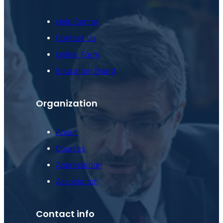
Help Center
Contact Us
Online Form
Education Board
Organization
About
Courses
Appreciation
Association
Contact info