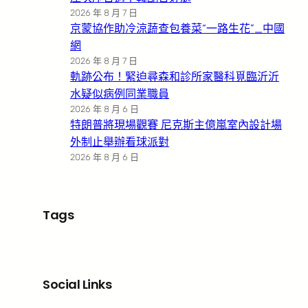
2026 年 8 月 7 日
京蒙協作助冷涼蔬查包養菜“一路生花”_中國
網
2026 年 8 月 7 日
軌跡公布！緊迫尋森和診所家醫科覓臨沂沂
水疑似病例同業職員
2026 年 8 月 6 日
特朗普將現場觀賽 尼克斯主億嵐室內設計場
外制止舉辦看球派對
2026 年 8 月 6 日
Tags
Social Links