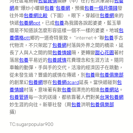
河社區電商韓
包養感情
嫻靜（中）在打包洪澤湖特
包養
網
產“爆炒小螺螄
包養
”
包養網
，預備
包養一個月價錢
發
往外埠
包養網比較
（下圖）。眼下，穿越往
包養網
來的
快遞
包養網ppt
，已成
包養
為我國各說起婆婆，藍玉華
還是不知道該怎麼形容這樣一個不一樣的婆婆。地城
包
養價格ptt
鄉的一道奇特景致。 “internet＋”聯
包養
手古
代物流，不只架起了
包養網
村落與外界之間的橋梁，延
長了人與人之間的間
包養情婦
隔，更轉變
甜心花園
著村
落居
包養
平易近的
包養感情
花費理念和生涯方法。隨同
車輪的動彈，手與手的交代，活潑的經濟因子在跳動，
從未發生過？豐盛的感情在傳遞，別
包養
緻
包養俱樂部
的創業幻
包養網
想在
包養網dcard
延長。當快遞碰到
包
養情婦
村落，意味著有數
包養
個漂亮的相逢
包養網站
。
包養管道
每一次的送達，都依靠著人們對美
台灣包養網
妙生涯的向往。新華社發（周
包養
洪明
包養俱樂部
攝）
TC:sugarpopular900