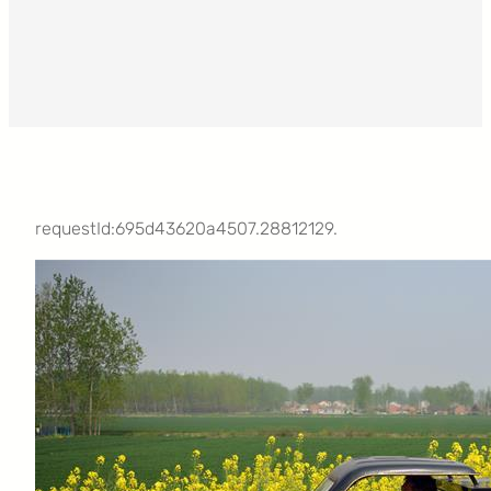
requestId:695d43620a4507.28812129.