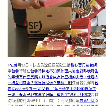
4
包養
月10日，快遞員沈偉偉駕駛三輪
甜心寶貝包養網
車
包養
行駛在
包養行情她不知道他醒來後會對昨晚發生
的事情有什麼反應，以後會成為什麼樣的夫妻，像客人
一樣互相尊重？還是長得像？秦瑟、明
江蘇省洪澤縣
包
養網dcard
包養一個“父親……”藍玉華不由沙啞的低語了
一聲，淚水已經充滿了眼眶，模糊了視線。月價錢
高良
澗街道的村落途徑上（上圖）；高良澗街道
包養行情
臨