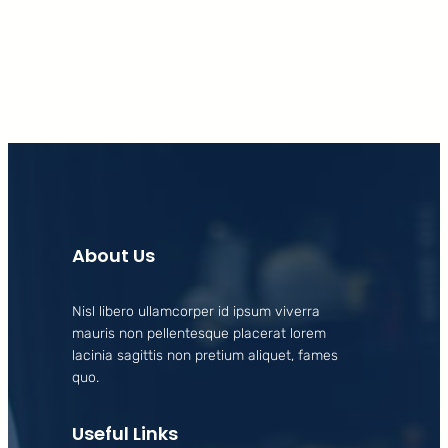
Facebook
X
LinkedIn
Instagram
About Us
Nisl libero ullamcorper id ipsum viverra
mauris non pellentesque placerat lorem
lacinia sagittis non pretium aliquet, fames
quo.
Useful Links