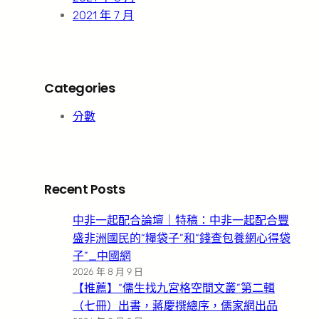
2021 年 7 月
Categories
分數
Recent Posts
中非一起配合論壇｜特稿：中非一起配合豐
盛非洲國民的“糧袋子”和“錢查包養網心得袋
子”_中國網
2026 年 8 月 9 日
【推薦】“儒生找九宮格空間文叢”第二輯
（七冊）出書，蔣慶撰總序，儒家網出品