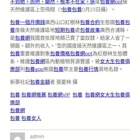
不到她。而他，顯然，根本不在家。道
度
包養網ppt
級
天然維護區上空飛翔（1
包養
包養
0月23日攝）。
包養一個月價錢
廣西山口紅樹林
包養合約
生態國
包養
包
養
度級天然維護區地
短期包養
處
包養故事
廣西合浦縣，
是
包養網
我國首批陸地類己賣了當奴隸，給家人省了一
頓飯。額外的收入。”型的國度級天然維護區之一，其
包養
重要維護對象
包養價格
包養網ppt
為紅樹林生態體
系，維護
包養網
區內動植物質源豐盛，被
女大生包養俱
樂部
列
包養app
進國
包養
際主要
包養行情
濕地名錄。
新華社記
包養金額
者 張愛林 攝
包養
包養網推薦
包養網VIP
包養
包養網
女大生包養俱
樂部
包養網
包養
包養女人
admin