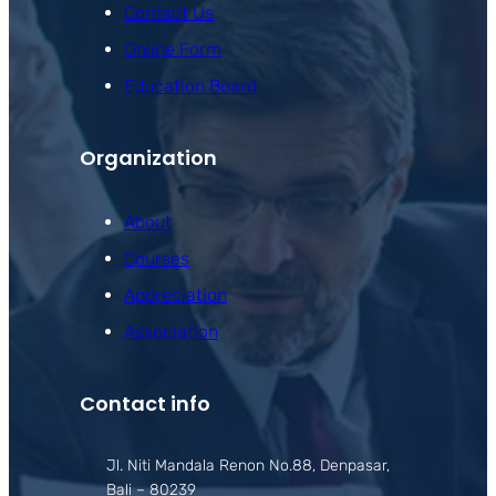
Contact Us
Online Form
Education Board
Organization
About
Courses
Appreciation
Association
Contact info
Jl. Niti Mandala Renon No.88, Denpasar,
Bali – 80239