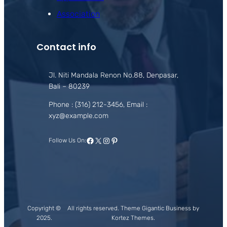
Association
Contact info
Jl. Niti Mandala Renon No.88, Denpasar,
Bali – 80239
Phone : (316) 212-3456, Email :
xyz@example.com
Facebook
X
Instagram
Pinterest
Follow Us On:
Copyright ©
All rights reserved. Theme Gigantic Business by
2025.
Kortez Themes.