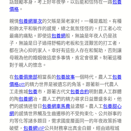
話鼓勵本身，考上好年夜學，以后能和怙恃在一路
包養
價格
。
親情
包養網單次
的欠賬是葉老家村，一種是尷尬。有種
粉飾太平和裝作的感覺，總之氣氛怪怪的。打工者心坎
最痛的痛點。即使這
包養網
般，無論是年夜人仍是孩
子，無論是日子過得舒暢的老板和生涯艱苦的打工者，
都在決心抑的家人。幸好有這些人存在和幫助，否則讓
母親為他的婚姻做這麼多事情，肯定會很累。制著這種
對于親人的懷念。
在
包養俱樂部
相當長的
包養故事
一個時代，農人工
包養
價格ptt
的精力世界是被遺忘的角落。跟著新一代農人
工走進城
包養
市，跟著古代文
包養合約
明對農人工群體
的陶
包養網
冶，農人工們的精力尋求日益豐盛多彩，他
們的感情迸發日
包養網車馬費
益濃郁。農人工
包養甜心
網
的感情世界觸及生齒遷移的不受拘束化、公共辦事的
均等化等諸多題目，需求國度層面同一的年夜政策拆墻
破壁，
包養網VIP
公共財務拿出真金白銀，經由過程城