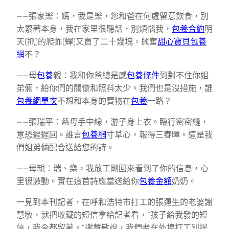
——張家樂：媽，我是樂，您和爸在何處留意飲食，別
太累著本身，我在家里很聽話，別煩惱我，
包養合約
明
天(抓)的爬蚱(蟬)又賣了二十幾塊，興奮
甜心寶貝包養
網
不？
——母
包養
親：我和你爸總是感
包養條件
到對不住你姐
弟倆，給你們的關懷和照料太少。我們也是沒措施，誰
包養網單次
不想和本身的寶物在
包養
一路？
——張瑞平：慈母手中線，游子身上衣。臨行密密縫，
意恐遲遲回。誰言
包養網
寸草心，報得三春暉。這是我
們姐弟倆配合送給您的詩。
——母親：瑞、樂，我放工剛回來看到了你的信息，心
里很激動。實在這首詩應當送給你
包養金額
奶奶。
一見到本刊記者，在呼和浩特市打工的張運生的老婆謝
慧敏，就把收藏的短信拿給記者看，“孩子給我發的短
信，我全都留著。”謝慧敏說，我們老在外埠打工別提