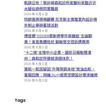
軌跡公布！緊迫尋森和診所家醫科覓臨沂沂
水疑似病例同業職員
2026 年 8 月 6 日
特朗普將現場觀賽 尼克斯主億嵐室內設計場
外制止舉辦看球派對
2026 年 8 月 6 日
傅首爾“OSDER奧斯德零件商雞娃”言論翻
車！家長集體抵抗 蘇敏發文控訴遭應用
2026 年 8 月 6 日
“十二條”支撐中小企業，國民日報點贊濱
州：森和診所健檢濟困扶危！
2026 年 8 月 5 日
東航一航班疑因“升降架銷未拔”放油出航，
客服回應：飛機JIUYI俱意空間設計需求維修
2026 年 8 月 5 日
Tags