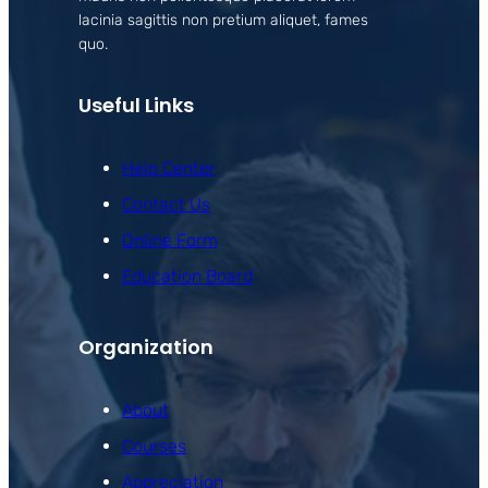
lacinia sagittis non pretium aliquet, fames
quo.
Useful Links
Help Center
Contact Us
Online Form
Education Board
Organization
About
Courses
Appreciation