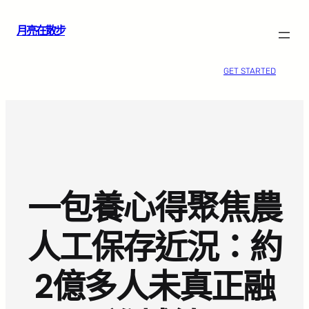
跳
月亮在散步
至
主
要
GET STARTED
內
容
一包養心得聚焦農
人工保存近況：約
2億多人未真正融