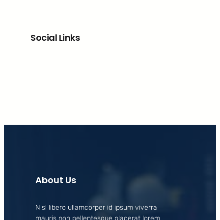
Social Links
Facebook
X
LinkedIn
Instagram
About Us
Nisl libero ullamcorper id ipsum viverra
mauris non pellentesque placerat lorem