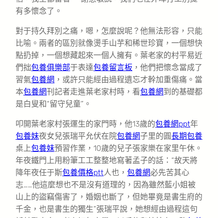
有多懷念了。
對于持久拜別之痛，嗯，怎麼說呢？他無法形容，只能
比喻。兩者的區別就像燙手山芋和稀世珍寶，一個想快
點扔掉，一個想藏起來一個人擁有。葉老家的村平易近
們拙
包養俱樂部
于表達
包養留言板
，他們把懷念當成了
習氣
包養網
，或許只能經由過程遺忘才幹加重傷痛。當
本
包養網
刊記者走進葉老家村時，看
包養網
到的基礎都
是白叟和“留守兒童”。
叩開葉老家村張運生的家門時，他13歲的
包養網ppt
年
包養妹
夜女兒張瑞平允伏在院
包養網
子里的圓
長期包養
桌上
包養妹
預習作業，10歲的兒子張家樂在家里午休。
年夜鐵門上用粉筆工工整整地寫著孟子的話：“故天將
降年夜任于斯
包養價格ptt
人也，
包養網
必先苦其心
志……他這麼想也不是沒有道理的，因為雖然藍小姐被
山上的盜竊傷害了，婚姻也斷了，但她畢竟是書生府的
千金，也是書生的獨生”張瑞平說，她想經由過程這句