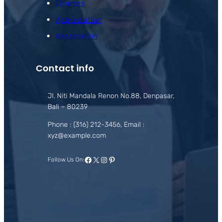
Courses
Appreciation
Association
Contact info
Jl. Niti Mandala Renon No.88, Denpasar,
Bali – 80239
Phone : (316) 212-3456, Email :
xyz@example.com
Facebook
X
Instagram
Pinterest
Follow Us On: