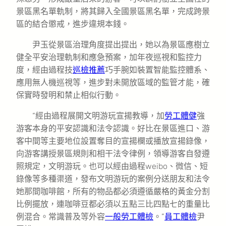
景區黑名單軌制，將其歸入全國景區黑名單，完成跨景
區的結合懲戒，進步違規本錢。
尹玉從景區治理角度提出提出，她以為景區應樹立
健全平安治理軌制和應急預案，加年夜巡視和監控力
度，經由過程技
巡檢推薦
巧手腕如裝置智能監控體系、
應用無人機巡視等，進步對未開放區域的監管才能，確
保實時發明和禁止相似行動。
“經由過程展開文明游玩宣揚教導，加
勞工體健
強
游客本身的平安認識和法令認識。好比在景區進口、游
客中間等主要地位設置奪目的宣揚欄或播放宣揚錄像，
向游客講授景區規則和相干法令律例，領導游客自發遵
照規定，文明游玩。也可以經由過程weibo、微信、短
錄像等多種渠道，發布文明游玩的案例分送朋友和法令
她那間咖啡館，所有的物品都必須遵循嚴格的黃金分割
比例擺放，連咖啡豆都必須以五點三比四點七的重量比
例混合。常識普及等外容
一般勞工體檢
。”
員工體檢
尹