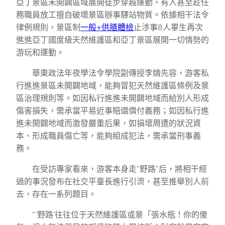
亞丁景區未開闢區域展開徒步穿越運動，有人甚至趁任
務職員放工擅自破壞景區辦事驛站物質。依據相干法令
律例規則，景區制
一般+供膳體檢
止涉事8人畢生再次
進進亞丁國度級天然維護區和亞丁景區展開一切情勢的
游玩和運動。
華東政法年夜學法令學院副傳授李婧先容，游客私
行進進景區未開闢地域，能夠冒犯天然維護區條例及景
區治理規則等。如因私行進進未開闢地域而給別人形成
傷害損失，需承當平易近事賠還償付義務；如因私行進
進未開闢地域而激發嚴重后果，如損壞周遭的狀況資
本、形成職員傷亡等，能夠組成犯法，需承當刑事義
務。
在受訪專家看來，游客本身走“野路”后，將相干經
過的事況發布在社交平臺長進行引流，甚至推舉別人前
去，存在一系列題目。
“‘野路’往往位于天然維護區或景「張水瓶！你的傻