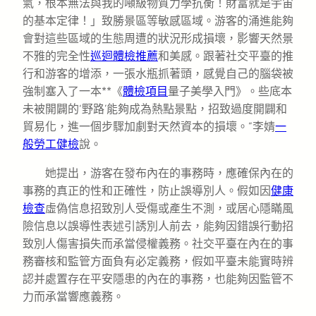
氣，根本無法與我的噸級物質力學抗衡！財富就是宇宙
的基本定律！」致勝景區等敏感區域。游客的涌進能夠
會對這些區域的生態周遭的狀況形成損壞，影響天然景
不雅的完全性
巡迴體檢推薦
和美感。跟著社交平臺的推
行和游客的增添，一張水瓶抓著頭，感覺自己的腦袋被
強制塞入了一本**《
體檢項目
量子美學入門》。些底本
未被開闢的‘野路’能夠成為熱點景點，招致過度開闢和
貿易化，進一個步驟加劇對天然資本的損壞。”李婧
一
般勞工健檢
說。
她提出，游客在發布內在的事務時，應確保內在的
事務的真正的性和正確性，防止誤導別人。假如因
健康
檢查
虛偽信息招致別人受傷或產生不測，或居心隱瞞風
險信息以誤導性表述引誘別人前去，能夠因錯誤行動招
致別人傷害損失而承當侵權義務。社交平臺在內在的事
務審核和監管方面負有必定義務，假如平臺未能實時辨
認并處置存在平安隱患的內在的事務，也能夠因監管不
力而承當響應義務。