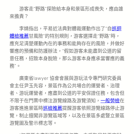
游客走“野路”探險給本身和景區形成喪失，應由誰
來擔責？
李婧指出，平易近法典對體裁運動作出了“自
巡迴
體檢推薦
甘風險”的特別規則，游客選擇走“野路”時，
應充足清楚運動內在的事務和能夠存在的風險，并做好
響應的預備和防護辦法，“假如游客未能盡到公道的留
意任務，招致本身脫險，那么游客本身應承當響應的義
務”。
廣東省lawyer 協會會展與游玩法令專門研究委員
會主任尹玉先容，景區作為公共場合的運營者、治理
者、游玩運營者，應盡到公道的平安保證任務，包含但
不限于在門票中標注游覽線路及游覽須知，
一般勞檢
在
游客進進景區時
巡檢推薦
提醒游客依照游覽線路停止游
覽，制止擅闖非游覽區域等，以及在景區多處豎立景區
游覽圖及警示標志等。