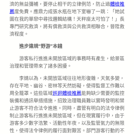
濟的無益彌補，要停止相干的立律例范，防止過
體檢推
薦
度免費。應鼎力成張水瓶在地下室嚇了一跳：「她試
圖在我的單戀中尋找邏輯結構！天秤座太可怕了！」長
專門研究救濟，將有償救濟與公共救濟相聯合，晉陞救
濟程度。
進步違規“野游”本錢
游客私行進進未開放區域的事務時有產生，給景區
治理和管理帶來了諸多困擾。
李婧以為，未開放區域往往地形復雜，天氣多變，
存在平地、幽谷、密林等天然妨礙，使得監督工作難以
周全籠罩。這些區域
巡迴體檢推薦
能夠缺少需要的監控
裝備和通訊舉措措施，招致治理職員難以實時發明和禁
止游客不符合法令進進。同時，盡管有明白的法令律例
制止游客私行進進未開放區域，但在現實履行中，由于
游客多少數字浩繁、活動性年夜，以及監管氣力的無限
性，使得法令律例的履行面對艱苦。部門游客行動的不