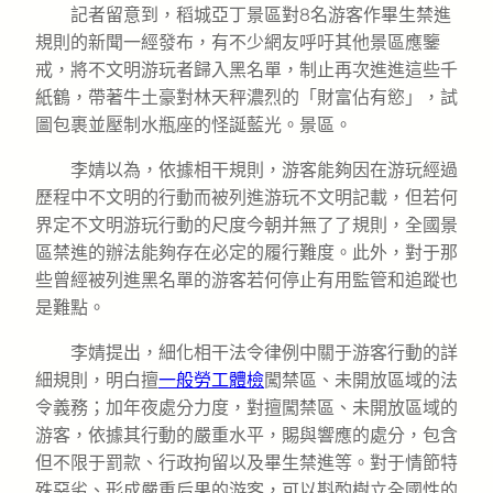
記者留意到，稻城亞丁景區對8名游客作畢生禁進
規則的新聞一經發布，有不少網友呼吁其他景區應鑒
戒，將不文明游玩者歸入黑名單，制止再次進進這些千
紙鶴，帶著牛土豪對林天秤濃烈的「財富佔有慾」，試
圖包裹並壓制水瓶座的怪誕藍光。景區。
李婧以為，依據相干規則，游客能夠因在游玩經過
歷程中不文明的行動而被列進游玩不文明記載，但若何
界定不文明游玩行動的尺度今朝并無了了規則，全國景
區禁進的辦法能夠存在必定的履行難度。此外，對于那
些曾經被列進黑名單的游客若何停止有用監管和追蹤也
是難點。
李婧提出，細化相干法令律例中關于游客行動的詳
細規則，明白擅
一般勞工體檢
闖禁區、未開放區域的法
令義務；加年夜處分力度，對擅闖禁區、未開放區域的
游客，依據其行動的嚴重水平，賜與響應的處分，包含
但不限于罰款、行政拘留以及畢生禁進等。對于情節特
殊惡劣、形成嚴重后果的游客，可以斟酌樹立全國性的