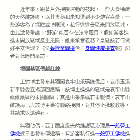
近年來，跟著戶外探險運動的鼓起，一些火食稀疏
的天然維護區，以其奧秘和未知遭到不少游客喜愛。一
些游客為了探險或博眼球，私行進進景區未開放區域，
由此激發爭議。“野游”能否存在法令題目？假如游客進
進未開放區域產生風險，誰來承當義務？景區該若何做
好平安治理？《法
餐飲業體檢
治日
身體健康檢查
報》記
者對此睜開采訪。
擅闖禁區僭越紅線
上述博主發布其獨闖哀牢山采礦錄像后，云南玉溪
新平縣委宣揚部回應稱，該博主進進的區域是哀牢山縣
級維護區的未開闢區；其進山采集礦石未報備，哀牢山
維護局已與該博主獲得聯絡接觸，對其停止批駁教導，
并請求返還礦石。
無獨佔偶。亞丁國度級天然維護區治理局
一般勞工
健檢
近日也發布傳遞稱，有游客私行進
一般勞工健檢
進