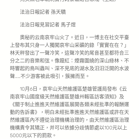
法治日報記者 孫天驕
法治日報見習記者 馬子煜
奧秘的云南哀牢山火了。近日，一博主在社交平臺
上發布其只身一人獨闖哀牢山采礦的錄「實實在在？」
林天秤發出了一聲冷笑，這聲冷笑的尾音甚至都符合三
分之二的音樂和弦。像躥紅：煙霧圍繞的深山綠林、不
時響起的鳥叫蟲叫、深不見底的湖水及汩汩泛開的水波
聲……不少游客被此吸引，簇擁而至。
10月6日，哀牢山天然維護區楚雄管護局發布《云
南哀牢山國度級天然維護區楚雄州轄區訪客須知》及
《關于制止進進天然維護區展開各類未經批準的報酬運
動的告訴書》，明白未經批準進進天然維護區或許在天
然維護區內不遵從治理機構治理的，由天然維護區治理
機構責令其矯正，并可以依據分歧情節處以100元以上
5000元以下的罰款。