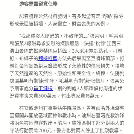
游客需盡留意任務
記者梳理公然材料發明，有多起游客走“野路”探險
形成景區被損壞、人身傷亡、財富喪失的案例。
“找那種沒人爬過的，不敢爬的……”張某明、毛某明
和張某3報酬尋求安慰的探險體驗，決議“挑釁”江西三
清山景區的攀爬禁區巨蟒峰。3人采用電鉆鉆孔、打巖
釘、布繩子的
體檢推薦
方法先后攀爬至巨蟒峰頂部，打
巖釘攀匍匐為對巨蟒峰形成了永遠性的傷害損失，損壞
了天然遺產的天然性、原始性和完全性。終極，法院判
處張某明有期徒刑1年、毛某明有期徒刑6個月，張某免
予刑事處分
員工健檢
，別的判處3人賠還償付周遭的狀
況資本喪失費600萬元，付出專家費15萬元。
在安徽池州石臺縣牯牛降景區，曾有兩名外埠游客
因擅闖非開放區域而掉聯數小時。池州石臺曙光救濟隊
將兩名被困游客救出。隨后，維護區相干部分對兩人的
守法行動罰款200元，警方也對兩人停止了批駁教導。