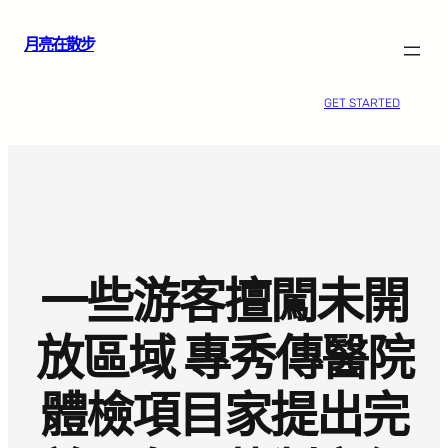
跳
月亮在散步
至
主
要
GET STARTED
內
容
一些游客擅闖未開
放區域 專秀傳醫院
體檢項目家提出完