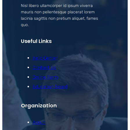
Nisl libero ullamcorper id ipsum viverra
mauris non pellentesque placerat lorem
lacinia sagittis non pretium aliquet, fames
quo.
Useful Links
Help Center
Contact Us
Online Form
Education Board
Organization
About