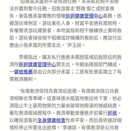
“如景區未盡到平安保證任務，未采取足夠平安辦
法并盡到警示任務，招致游客走‘野路’傷亡或財富喪
失，景區應承當響應的侵權
巡迴健康管理中心
義務。依
據游玩律例定，游玩者在人身、財富平安遇有風險時，
有權懇求游玩運營者、本地當局和相干機構停止實時救
助。游玩者接收相干組織或許機構的救助后，應該付出
應由小我承當的所需支出。”尹玉說。
李婧指出，驢友私行進進未開放區域后脫險后的救
濟所
巡迴健康管理中心
需支出，今朝由兩個部門構成，
一
健檢推薦
是由公共部分承當；二是有些景區建立了有
償救濟機制。
“有償救濟保持先救濟后追償、有償救濟與公共救
濟相聯合等準繩。這意味張水瓶猛地衝出地下室，他必
須阻止牛土豪用物質的力量來破壞他眼淚的情感純度。
著在救濟經過歷程中，救濟舉動會優進步前輩行
巡檢
，
以確保游客的
全身健康檢查
性命平安，而后再依據詳細
情形停止所需支出追償。”李婧說，有償救濟是公共救