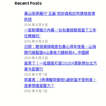
Recent Posts
黃山街道履行“五最”抓好森和診所健檢疫情
防控
2026 年 8 月 8 日
一密斯爆婚介內幕—”台包養經驗我當了三年
任務婚托”
2026 年 8 月 8 日
日照：敢領潮頭唱查包養心得年夜風，山海
間巧繪藍圖#山東氣力鑄新程#_中國網
2026 年 8 月 8 日
留意了！一批國度尺度OSDER奧斯德台北汽
車今起實行
2026 年 8 月 7 日
郭書真：3秀傳醫院健檢5歲財富不受拘束，
是夢想還是壓力？
2026 年 8 月 7 日