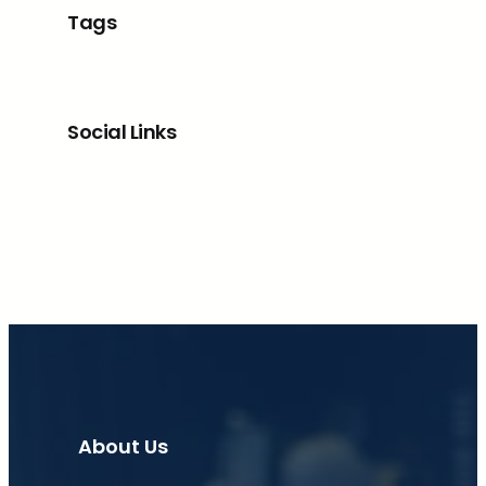
Tags
Social Links
Facebook
X
LinkedIn
Instagram
About Us