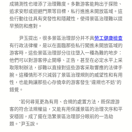
成猜測性也增添了治理難度。多數游客能夠出于探險、
追求安慰或迴避門票等目標，私行進進未開放區域。這
些行動往往具有突發性和隱藏性，使得景區治理難以提
早預防和應對。
尹玉提出，很多景區治理部分并不具
勞工健康檢查
有行政法律權，是以在面臨那些私行闖進未開放區域的
游客時，這些景區治理部分往往墮入一種為難的地步：
他們可以對游客停止開導、正告，甚至在必定水平上采
取限制辦法，卻難以直接對這些游客采取響應的法律手
腕。這種情形不只減弱了景區治理規則的威望性和有用
性，也能夠讓那些心存僥幸的游客發生“違規也不妨”的
錯覺。
“若何尋覓更為有用、合規的處置方法，既保證游
客的符合法規權益，又能有用保護景區的治理次序和平
安穩固，成了擺在浩繁景區治理部分眼前的一浩劫
題。”尹玉說。