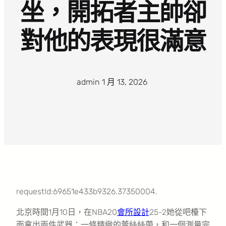
坐，開拓者主帥卻
對他的表現很滿意
admin
·
1 月 13, 2026
·
requestId:69651e433b9326.37350004.
北京時間1月10日，在NBA20
會所設計
25-2她從吧檯下
面拿出兩件武器：一條精緻的蕾絲絲帶，和一個測量完