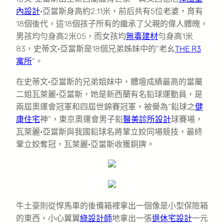
內設計
·亞當斯身高約2.11米，前后共有5位老婆，育有
18個後代，這18個孩子所有的繼承了父親的偉人體魄，
男孩均勻身高2米05，而女孩均
無毒建材
勻身高1米
83，史蒂文·亞當斯是18個兄弟姊妹中的“老幺
THE R3
寓所
”。
在史蒂文·亞當斯的兄弟姐妹中，體壇成績最高的當屬
二姐瓦萊麗·亞當斯，她是新西蘭有名鉛球運動員，是
兩屆奧運會冠軍和四屆世錦賽冠軍，被譽為“鉛球之
健
康住宅
神”，東京奧運會男子鉛
醫美診所設計
球賽場，
瓦萊麗·亞當斯與我國鉛球名將鞏立姣同場競技，最終
鞏立姣奪冠，瓦萊麗·亞當斯收獲銅牌。
牛土豪則從悍馬車的後備箱裡拿出一個像是小型保險箱
的東西，小心翼翼
綠設計師
地拿出一張
退休宅設計
一元