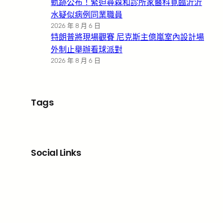
軌跡公布！緊迫尋森和診所家醫科覓臨沂沂
水疑似病例同業職員
2026 年 8 月 6 日
特朗普將現場觀賽 尼克斯主億嵐室內設計場
外制止舉辦看球派對
2026 年 8 月 6 日
Tags
Social Links
Facebook
X
LinkedIn
Instagram