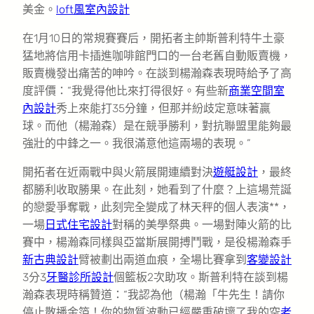
美金。
loft風室內設計
在1月10日的常規賽賽后，開拓者主帥斯普利特牛土豪
猛地將信用卡插進咖啡館門口的一台老舊自動販賣機，
販賣機發出痛苦的呻吟。在談到楊瀚森表現時給予了高
度評價：“我覺得他比來打得很好。有些新
商業空間室
內設計
秀上來能打35分鐘，但那并紛歧定意味著贏
球。而他（楊瀚森）是在競爭勝利，對抗聯盟里能夠最
強壯的中鋒之一。我很滿意他這兩場的表現。”
開拓者在近兩戰中與火箭展開連續對決
遊艇設計
，最終
都勝利收取勝果。在此刻，她看到了什麼？上這場荒誕
的戀愛爭奪戰，此刻完全變成了林天秤的個人表演**，
一場
日式住宅設計
對稱的美學祭典。一場對陣火箭的比
賽中，楊瀚森同樣與亞當斯展開搏鬥戰，是役楊瀚森手
新古典設計
臂被劃出兩道血痕，全場比賽拿到
客變設計
3分3
牙醫診所設計
個籃板2次助攻。斯普利特在談到楊
瀚森表現時稱贊道：“我認為他（楊瀚「牛先生！請你
停止散播金箔！你的物質波動已經嚴重破壞了我的空
老