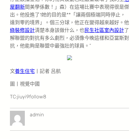
屋翻新
間美學係數！」森）在這場比賽中表現得很是傑
出。他投進了1她的目的是**「讓兩個極端同時停止，
達到零的境界」。個三分球，他正在變得越來越好。他
綠裝修設計
清楚本身該做什么，也
民生社區室內設計
了
解聯盟的對抗有多么劇烈，必須像今晚這樣和亞當斯對
抗，他能夠是聯盟中最強壯的球員。”
文
養生住宅
丨記者 呂航
圖丨視覺中國
TC:jiuyi9follow8
admin