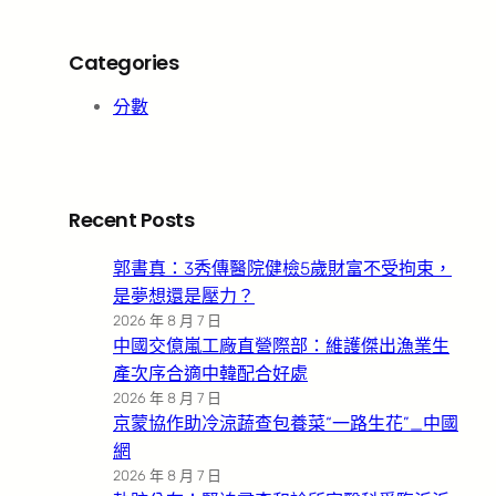
Categories
分數
Recent Posts
郭書真：3秀傳醫院健檢5歲財富不受拘束，
是夢想還是壓力？
2026 年 8 月 7 日
中國交億嵐工廠直營際部：維護傑出漁業生
產次序合適中韓配合好處
2026 年 8 月 7 日
京蒙協作助冷涼蔬查包養菜“一路生花”_中國
網
2026 年 8 月 7 日