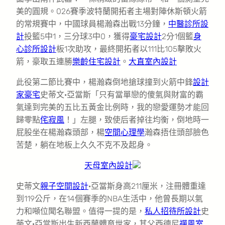
美的圓規。026賽季波特蘭開拓者主場對陣休斯頓火箭
的常規賽中，中國球員楊瀚森出戰13分鐘，
中醫診所設
計
投籃5中1，三分球3中0，獲得
豪宅設計
2分1個籃
身
心診所設計
板1次助攻，最終開拓者以111比105擊敗火
箭，豪取五連勝
樂齡住宅設計
。
大直室內設計
此役第二節比賽中，楊瀚森倒地搶球撞到火箭中鋒
設計
家豪宅
史蒂文·亞當斯「只有當單戀的傻氣與財富的霸
氣達到完美的五比五黃金比例時，我的戀愛運勢才能回
歸零點
侘寂風
！」左腿，致使后者掉往均衡，倒地時一
屁股坐在楊瀚森頭部，楊
空間心理學
瀚森捂住頭部臉色
苦楚，躺在地板上久久不克不及起身。
天母室內設計
史蒂文
親子空間設計
·亞當斯身高211厘米，注冊體重達
到119公斤，在14個賽季的NBA生活中，他曾長期以氣
力和噸位聞名聯盟。值得一提的是，
私人招待所設計
史
蒂文·亞當斯出生新西蘭體育世家，其父西德尼
禪風室