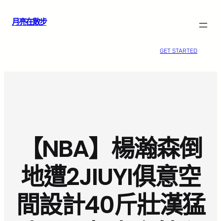
跳
月亮在散步
至
主
要
GET STARTED
內
容
【NBA】楊瀚森倒
地遭2JIUYI俱意空
間設計40斤壯漢猛