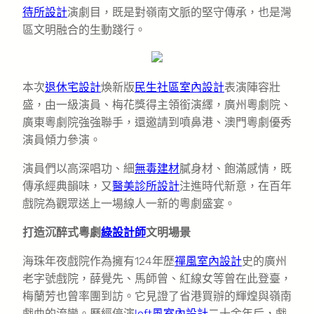
待所設計
演劇目，既是對嶺南文脈的堅守傳承，也是灣
區文明融合的生動踐行。
本次
退休宅設計
煥新版
民生社區室內設計
表演陣容壯
盛，由一級演員、梅花獎得主領銜演繹，廣州粵劇院、
廣東粵劇院強強聯手，還邀請到噴鼻港、澳門粵劇優秀
演員傾力參演。
演員們以高深唱功、細
無毒建材
膩身材、飽滿感情，既
傳承經典韻味，又
醫美診所設計
注進時代新意，在百年
戲院為觀眾送上一場線人一新的粵劇盛宴。
打造沉醉式粵劇
綠設計師
文明場景
海珠年夜戲院作為擁有124年歷
禪風室內設計
史的廣州
老字號戲院，薛覺先、馬師曾、紅線女等曾在此登臺，
梅蘭芳也曾率團到訪。它見證了省港買辦的輝煌與嶺南
戲曲的流變。歷經停演
loft風室內設計
二十余年后，戲