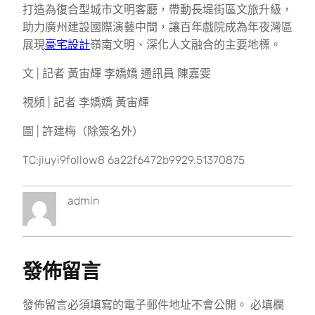
打造為復合型城市文明客廳，帶動長堤街區文旅升級，
助力廣州建設國際演藝中間，讓百年戲院成為年夜灣區
展現
豪宅設計
嶺南文明、深化人文融合的主要地標。
文 | 記者 黃宙輝 李嬌嬌 通訊員 陳嘉雯
視頻 | 記者 李嬌嬌 黃宙輝
圖 | 許建梅（除簽名外）
TC:jiuyi9follow8 6a22f6472b9929.51370875
admin
發佈留言
發佈留言必須填寫的電子郵件地址不會公開。
必填欄