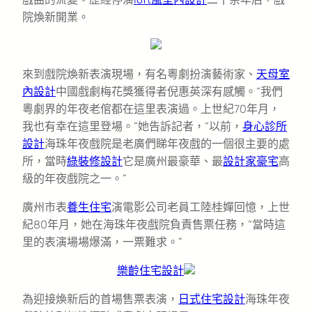
院煥新開業。
來到戲院煥新表演現場，有名粵劇扮演藝術家、
天母室
內設計
中國戲劇梅花獎獲得者倪惠英深有感觸。“我們
粵劇界的年夜老倌都在這里表演過。上世紀70年月，
我也有幸在這里登場。”她告訴記者，“以前，
身心診所
設計
海珠年夜戲院是老廣們睇年夜戲的一個很主要的處
所，當時
綠裝修設計
它是廣州最豪華、最
設計家豪宅
高
級的年夜戲院之一。”
廣州市表
養生住宅
演電影公司老員工陸桂嬋回憶，上世
紀80年月，她在海珠年夜戲院負責售票任務，“當時這
里的表演場場爆滿，一票難求。”
樂齡住宅設計
為迎接煥新后的首場售票表演，
日式住宅設計
海珠年夜