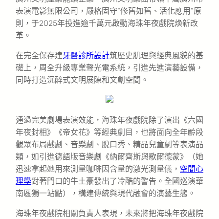
表演電影無限公司，嚴格固守“修舊如舊、活化應用”原
則，于2025年投進逾千萬元啟動海珠年夜戲院煥新改
革。
在完全保存建
牙醫診所設計
筑歷史肌理與經典風貌的基
礎上，周全升級專業聲光電系統，引進先進演藝設備，
同時打造沉醉式文明展陳和文創空間。
通過完美劇場表演效能，海珠年夜戲院除了演出《六國
年夜封相》《帝女花》等經典劇目，也將面向全年齡段
觀眾布局戲劇、音樂劇、脫口秀、精品兒童劇等表演品
類，如引進德語版音樂劇《納爾齊斯與歌爾德蒙》（她
迅速拿起她用來測量咖啡因含量的激光測量儀，
空間心
理學
對著門口的牛土豪發出了冷酷的警告。全國巡演華
南區獨一站點），構建傳統與現代融會的演藝生態。
海珠年夜戲院相關負責人表現，未來將把海珠年夜戲院