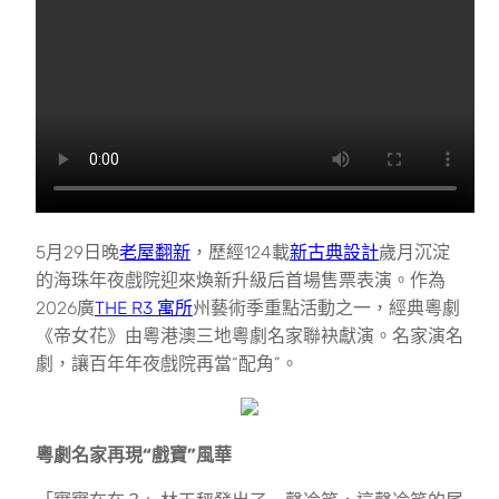
5月29日晚
老屋翻新
，歷經124載
新古典設計
歲月沉淀
的海珠年夜戲院迎來煥新升級后首場售票表演。作為
2026廣
THE R3 寓所
州藝術季重點活動之一，經典粵劇
《帝女花》由粵港澳三地粵劇名家聯袂獻演。名家演名
劇，讓百年年夜戲院再當“配角”。
粵劇名家再現“戲寶”風華