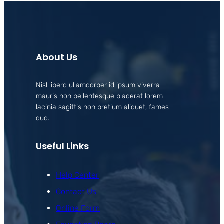
About Us
Nisl libero ullamcorper id ipsum viverra
mauris non pellentesque placerat lorem
lacinia sagittis non pretium aliquet, fames
quo.
Useful Links
Help Center
Contact Us
Online Form