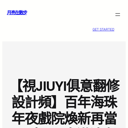
跳
月亮在散步
至
主
要
GET STARTED
內
容
【視JIUYI俱意翻修
設計頻】百年海珠
年夜戲院煥新再當