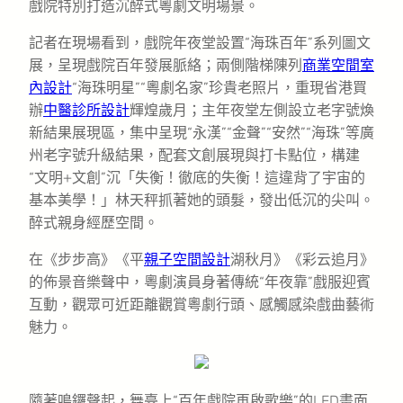
戲院特別打造沉醉式粵劇文明場景。
記者在現場看到，戲院年夜堂設置“海珠百年”系列圖文
展，呈現戲院百年發展脈絡；兩側階梯陳列
商業空間室
內設計
“海珠明星”“粵劇名家”珍貴老照片，重現省港買
辦
中醫診所設計
輝煌歲月；主年夜堂左側設立老字號煥
新結果展現區，集中呈現“永漢”“金聲”“安然”“海珠”等廣
州老字號升級結果，配套文創展現與打卡點位，構建
“文明+文創”沉「失衡！徹底的失衡！這違背了宇宙的
基本美學！」林天秤抓著她的頭髮，發出低沉的尖叫。
醉式親身經歷空間。
在《步步高》《平
親子空間設計
湖秋月》《彩云追月》
的佈景音樂聲中，粵劇演員身著傳統“年夜靠”戲服迎賓
互動，觀眾可近距離觀賞粵劇行頭、感觸感染戲曲藝術
魅力。
隨著鳴鑼聲起，舞臺上“百年戲院再啟歌樂”的LED畫面