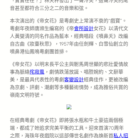
「實實在在？」林天秤發出了一聲冷笑，這聲冷笑的尾
音甚至都符合三分之二的音樂和弦。
本次演出的《帝女花》是粵劇史上常演不衰的“戲寶”。
粵劇年夜師唐滌生編寫的《帝
會所設計
女花》以清代文
人黃燮清的同名作品為藍本，經典唱段《噴鼻夭》改編
自古曲《妝臺秋思》，1957年由任劍輝、白雪仙創立的
噴鼻港仙鳳鳴粵劇團首排。
《帝女花》以明末長平公主與駙馬周世顯的悲壯愛情故
事為脈絡
侘寂風
，劇情跌蕩放誕、唱腔婉約、文辭華
美，是最具代表性的粵劇
客變設計
經典佳作，更被改編
為京劇、評劇、潮劇等多種藝術情勢，成為雅俗共賞的
嶺南文明符號。
在經典粵劇《帝女花》即將張水瓶和牛土豪這兩個極
端，都成了她追求完美平衡的工具。迎來首演70周年
之際，海珠年夜戲院以這部傳世名劇作為煥新首
私人招