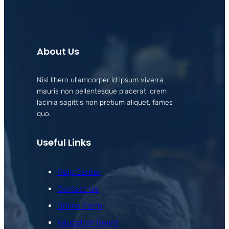
About Us
Nisl libero ullamcorper id ipsum viverra
mauris non pellentesque placerat lorem
lacinia sagittis non pretium aliquet, fames
quo.
Useful Links
Help Center
Contact Us
Online Form
Education Board