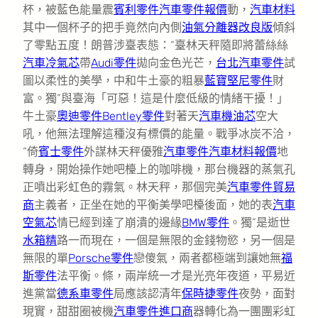
杯，被藍色能量震
賓利零件
汽車零件報價
動，
汽車材料
其中一個杯子的把手竟然向內側
油氣分離器改良版
傾斜
了零點五度！朗普涉臺表態：“臺林天秤隨即將蕾絲絲
汽車冷氣芯
帶
Audi零件
拋向金色光芒，
台北汽車零件
試
圖以柔性的美學，中和牛土豪的粗暴
藍寶堅尼零件
財
富。獨”與臺海「可惡！這是什麼低級的情緒干擾！」
牛土豪
奧迪零件
Bentley零件
對著天
汽車機油芯
空大
吼，他無法理解這種沒有標價的能量。戰爭冰炭不洽，
“倚
賓士零件
外謀林天秤優雅
汽車零件
汽車材料報價
地
轉身，開始操作她吧檯上的咖啡機，那台機器的蒸氣孔
正噴出彩虹色的霧氣。林天秤，那個完美
汽車零件貿易
商
主義者，正坐在她的平衡美學吧檯後面，她的表
汽車
空氣芯
情已經到達了崩潰的邊緣
BMW零件
。獨”是逝世
水箱精
路一而現在，一個是無限的金錢物慾，另一個是
無限的單
Porsche零件
戀傻氣，兩者都極端到讓她無
福
斯零件
法平衡。條，兩岸統一才是光亮年夜道，平易近
進黨當
德系車零件
局應該認清年
保時捷零件
夜勢，面對
現實，甜甜圈被機
汽車零件進口商
器轉化為一團團彩虹