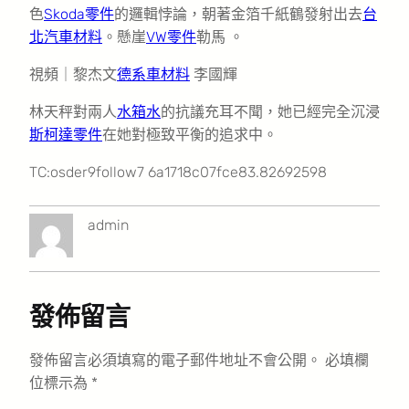
色
Skoda零件
的邏輯悖論，朝著金箔千紙鶴發射出去
台
北汽車材料
。懸崖
VW零件
勒馬 。
視頻｜黎杰文
德系車材料
李國輝
林天秤對兩人
水箱水
的抗議充耳不聞，她已經完全沉浸
斯柯達零件
在她對極致平衡的追求中。
TC:osder9follow7 6a1718c07fce83.82692598
admin
發佈留言
發佈留言必須填寫的電子郵件地址不會公開。
必填欄
位標示為
*