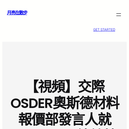
跳
月亮在散步
至
主
要
GET STARTED
內
容
【視頻】交際
OSDER奧斯德材料
報價部發言人就