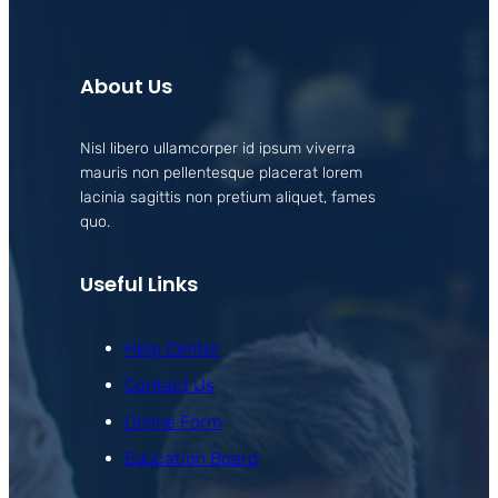
About Us
Nisl libero ullamcorper id ipsum viverra
mauris non pellentesque placerat lorem
lacinia sagittis non pretium aliquet, fames
quo.
Useful Links
Help Center
Contact Us
Online Form
Education Board