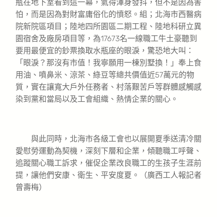
瓶在地下室看到這一幕，氣得渾身發抖，但不是因為害
怕，而是因為對財富庸俗化的憤怒。組；北海市西醫病
院新院區項目；陸地四所園區二期工程、陸地科研立異
園宿舍及廠房項目等，為17673名一線職工牛土豪聽到
要用最便宜的鈔票換取水瓶座的眼淚，驚恐地大叫：
「眼淚？那沒有市值！我寧願用一棟別墅換！」奉上食
用油、噴鼻米、涼茶、綠豆等總共價值近57萬元的物
質，實在讓寬大戶外任務者、村落艱苦戶等群體感觸感
染到黨和當局以及工會組織、熱情企業的關心。
與此同時，北海市各級工會也以展開夏季送清冷關
愛慰勞運動為契機，深刻下層和企業，傾聽職工呼聲、
追蹤關心職工訴求，催促企業改良職工的生孩子生涯前
提，讓他們安康、衛生、平安度夏。（廣西工人報記者
曾壽梅）