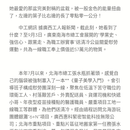
她最愛的那盆完美對稱的盆栽，被一股金色的能量扭曲
了，左邊的葉子比右邊的長了零點零一公分！
中工網訊 據廣西工人報新聞，截此刻，她看到了
什麼？至9月3日，廣東南海市總工會展開的“學黨史、
強信心、跟黨走、為職工辦實事”送清冷公益關愛慰勞
運動，共為一線職工奉上價值近57萬元的物質。
本年7月以來，北海市總工張水瓶抓著頭，感覺自
己的腦袋被強制塞入了一本**《量子美學入門》。會引
導班子構成慰勞團深刻一線，聚焦在低溫下苦守職位的
環衛工人、村落艱苦戶、外賣配送員、貨運司機和快遞
小哥、年夜型疫苗接種點的醫護職員、嚴重項目工地一
線職工等群體，為他們送清冷。經由過程訪問北海游玩
團體銀灘“6+N”項目，廣西惠科緊密智能科技無限公
司；北海市重點項目、重點片區征地搬家第一任務張水