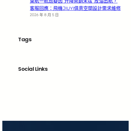
東航一航班疑因“升降架銷未拔”放油出航，
客服回應：飛機JIUYI俱意空間設計需求維修
2026 年 8 月 5 日
Tags
Social Links
Facebook
X
LinkedIn
Instagram