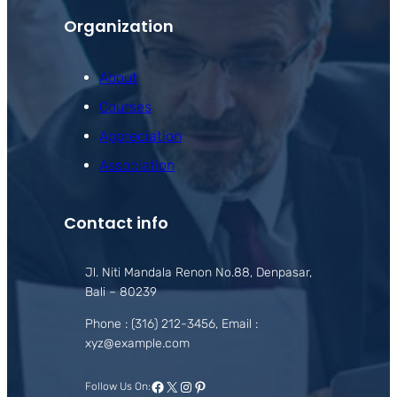
Organization
About
Courses
Appreciation
Association
Contact info
Jl. Niti Mandala Renon No.88, Denpasar,
Bali – 80239
Phone : (316) 212-3456, Email :
xyz@example.com
Facebook
X
Instagram
Pinterest
Follow Us On: