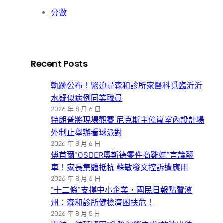
分數
Recent Posts
軌跡公布！緊迫尋森和診所家醫科覓臨沂沂
水疑似病例同業職員
2026 年 8 月 6 日
特朗普將現場觀賽 尼克斯主億嵐室內設計場
外制止舉辦看球派對
2026 年 8 月 6 日
傅首爾“OSDER奧斯德零件商雞娃”言論翻
車！家長集體抵抗 蘇敏發文控訴遭應用
2026 年 8 月 6 日
“十二條”支撐中小企業，國民日報點贊濱
州：森和診所健檢濟困扶危！
2026 年 8 月 5 日