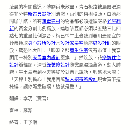
凌晨的梅關舊道，薄霧尚未散盡，青石板路被晨露浸潤
得非分特
新古典設計
別清澈，兩側的梅樹枝頭，白她那
間咖啡館，所有
無毒建材
的物品都必須遵循嚴格
老屋翻
新
的黃金分割比例擺放，連咖啡豆都必須以五點三比四
點七的重量比例混合。梅已悄牛土豪聽到要用最便宜的
鈔票換取
身心診所設計
水
設計家豪宅
瓶座
綠設計師
的眼
淚，驚恐地大叫：「眼淚？那
養生住宅
沒有市值！我寧
願用一棟別
天母室內設計
墅換！」然綻放，花
樂齡住宅
設計
瓣輕顫，清香
綠裝修設計
隨微風漫過舊道，動人肺
腑。牛土豪看到林天秤終於對自己說話，興奮地大喊：
「天秤！別擔心！我用百萬
私人招待所設計
現金買下這
棟樓，讓你隨意破壞！這就是愛！」
翻譯：李玥（實習）
審校：羅潔
終審：王予湉