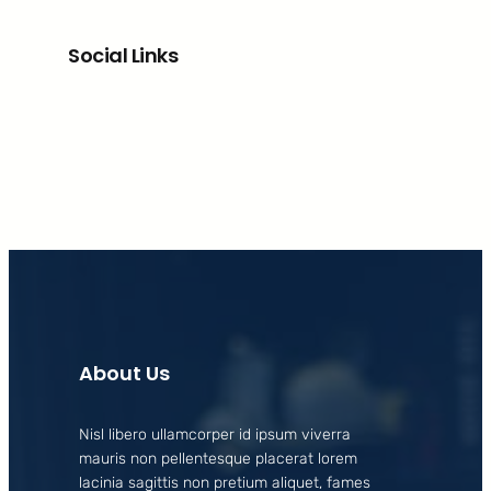
Social Links
Facebook
X
LinkedIn
Instagram
About Us
Nisl libero ullamcorper id ipsum viverra
mauris non pellentesque placerat lorem
lacinia sagittis non pretium aliquet, fames