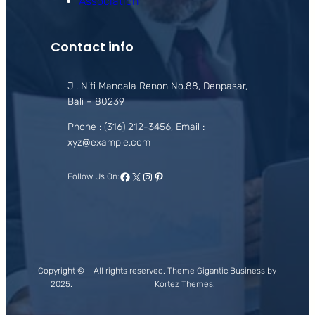
Association
Contact info
Jl. Niti Mandala Renon No.88, Denpasar,
Bali – 80239
Phone : (316) 212-3456, Email :
xyz@example.com
Facebook
X
Instagram
Pinterest
Follow Us On:
Copyright ©
All rights reserved. Theme Gigantic Business by
2025.
Kortez Themes.