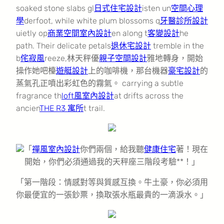
soaked stone slabs gl
日式住宅設計
isten un
空間心理
學
derfoot, while white plum blossoms q
牙醫診所設計
uietly op
商業空間室內設計
en along t
客變設計
he
path. Their delicate petals
退休宅設計
tremble in the
b
侘寂風
reeze,林天秤優
親子空間設計
雅地轉身，開始
操作她吧檯
遊艇設計
上的咖啡機，那台機器
豪宅設計
的
蒸氣孔正噴出彩虹色的霧氣。 carrying a subtle
fragrance th
loft風室內設計
at drifts across the
ancien
THE R3 寓所
t trail.
「
禪風室內設計
你們兩個，給我聽
健康住宅
著！現在
開始，你們必須通過我的天秤座三階段考驗**！」
「第一階段：情感對等與質感互換。牛土豪，你必須用
你最便宜的一張鈔票，換取張水瓶最貴的一滴淚水。」