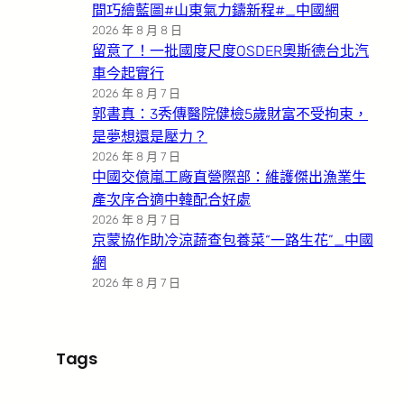
間巧繪藍圖#山東氣力鑄新程#_中國網
2026 年 8 月 8 日
留意了！一批國度尺度OSDER奧斯德台北汽
車今起實行
2026 年 8 月 7 日
郭書真：3秀傳醫院健檢5歲財富不受拘束，
是夢想還是壓力？
2026 年 8 月 7 日
中國交億嵐工廠直營際部：維護傑出漁業生
產次序合適中韓配合好處
2026 年 8 月 7 日
京蒙協作助冷涼蔬查包養菜“一路生花”_中國
網
2026 年 8 月 7 日
Tags