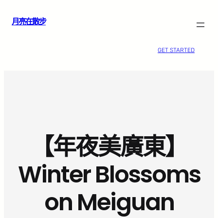
跳
月亮在散步
至
主
要
GET STARTED
內
容
【年夜美廣東】
Winter Blossoms
on Meiguan