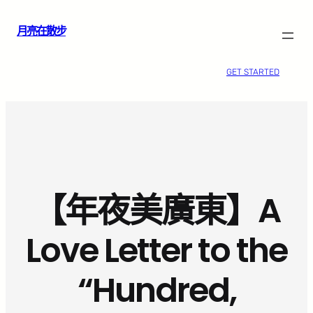
跳
月亮在散步
至
主
要
GET STARTED
內
容
【年夜美廣東】A
Love Letter to the
“Hundred,