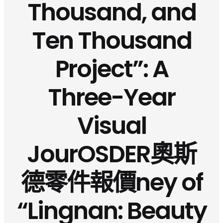
Thousand, and
Ten Thousand
Project”: A
Three-Year
Visual
JourOSDER奧斯
德零件報價ney of
“Lingnan: Beauty