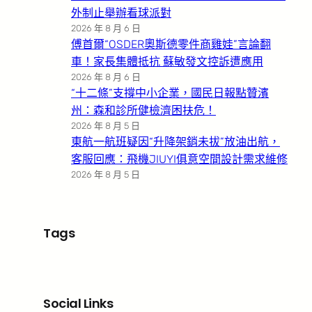
外制止舉辦看球派對
2026 年 8 月 6 日
傅首爾“OSDER奧斯德零件商雞娃”言論翻
車！家長集體抵抗 蘇敏發文控訴遭應用
2026 年 8 月 6 日
“十二條”支撐中小企業，國民日報點贊濱
州：森和診所健檢濟困扶危！
2026 年 8 月 5 日
東航一航班疑因“升降架銷未拔”放油出航，
客服回應：飛機JIUYI俱意空間設計需求維修
2026 年 8 月 5 日
Tags
Social Links