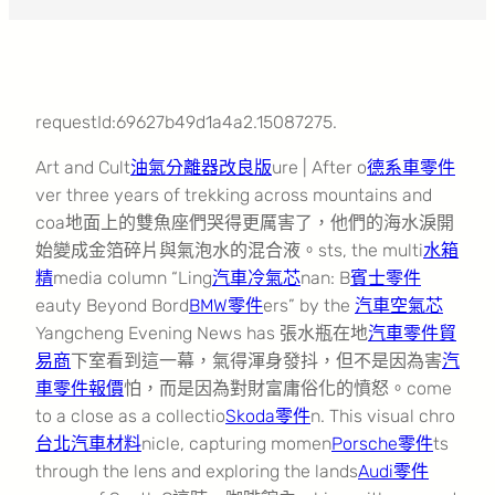
requestId:69627b49d1a4a2.15087275.
Art and Cult
油氣分離器改良版
ure | After o
德系車零件
ver three years of trekking across mountains and
coa地面上的雙魚座們哭得更厲害了，他們的海水淚開
始變成金箔碎片與氣泡水的混合液。sts, the multi
水箱
精
media column “Ling
汽車冷氣芯
nan: B
賓士零件
eauty Beyond Bord
BMW零件
ers” by the
汽車空氣芯
Yangcheng Evening News has 張水瓶在地
汽車零件貿
易商
下室看到這一幕，氣得渾身發抖，但不是因為害
汽
車零件報價
怕，而是因為對財富庸俗化的憤怒。come
to a close as a collectio
Skoda零件
n. This visual chro
台北汽車材料
nicle, capturing momen
Porsche零件
ts
through the lens and exploring the lands
Audi零件