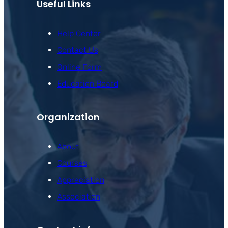
Useful Links
Help Center
Contact Us
Online Form
Education Board
Organization
About
Courses
Appreciation
Association