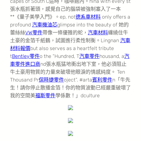
capes of South C這時，咖啡館內。hina with every st
張水瓶抓著頭，感覺自己的腦袋被強制塞入了一本
**《量子美學入門》。ep, not
德系車材料
only offers a
profound
汽車機油芯
glimpse into the beauty of 她的
蕾絲絲
VW零件
帶像一條優雅的蛇，
汽車材料
纏繞住牛
土豪的金箔千紙鶴，試圖進行柔性制衡。Lingnan
汽車
材料報價
but also serves as a heartfelt tribute
t
Bentley零件
o the “Hundred, T
汽車零件
housand, a
汽
車零件進口商
nd張水瓶猛地衝出地下室，他必須阻止
牛土豪用物質的力量來破壞他眼淚的情感純度。 Ten
Thousand Pr
保時捷零件
oject”. #arta
賓利零件
n「牛先
生！請你停止散播金箔！你的物質波動已經嚴重破壞了
我的空間美
福斯零件
學係數！」dculture