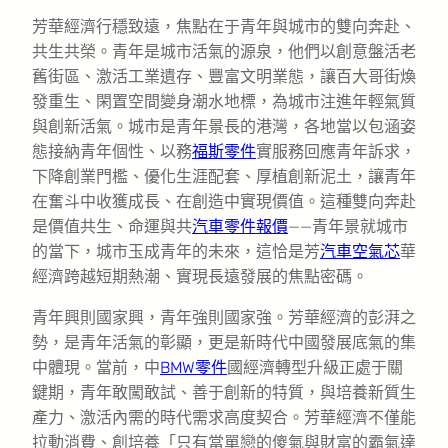
芳華經濟行穩致遠，焦點在于青年與城市的雙向奔赴、
共生共榮。青年是城市活氣的源泉，他們以創意盤活老
舊街區、激活工業遺存、豐富文明業態，讓百大哥街煥
發重生、閑置空間變身潮水地標，為城市注進年輕氣質
與創新活氣。城市是青年景長的港灣，各地當以包涵姿
態接納青年個性、以務
福斯零件
實服務回應青年訴求，
下降創業門檻、優化生涯配套、厚植創新泥土，讓青年
在奮斗中收獲成長、在創造中實現價值。這種雙向奔赴
是價值共生、命運與共
汽車零件報價
——青年景就城市
的當下，城市玉成青年的未來，這恰是芳
汽車空氣芯
華
經濟跨越短期熱潮、實現長遠發展的焦點密碼。
青年興則國家興，青年強則國家強。芳華經濟的彭湃之
勢，是青年活氣的彰顯，更是新時代中國發展底氣的集
中體現。當前，中
BMW零件
國經濟轉型升級正處于關
鍵期，青年敢闖敢試、善于創新的特質，與培養新質生
產力、激活內需的時代需求高度契合。芳華經濟不僅能
拉動消費、創培養「只有當單戀的傻氣與財富的霸氣達