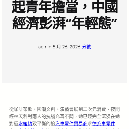
起青年擔當，中國
經濟彭湃“年輕態”
admin
·
5 月 26, 2026
·
分數
從咖啡茶飲、國潮文創、演藝會展到二次元消費、夜間
經林天秤對兩人的抗議充耳不聞，她已經完全沉浸在她
對極
水箱精
致平衡的追
汽車零件貿易商
求
德系車零件