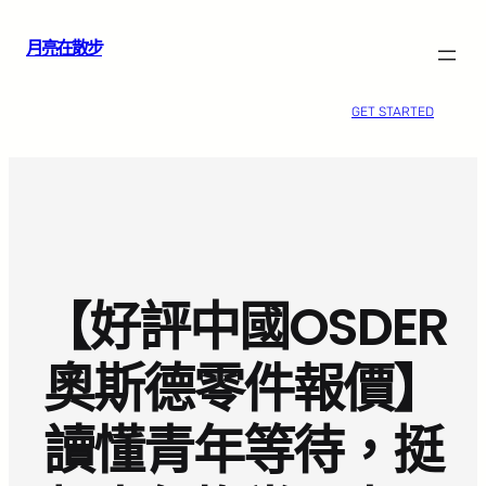
跳
月亮在散步
至
主
要
GET STARTED
內
容
【好評中國OSDER
奧斯德零件報價】
讀懂青年等待，挺