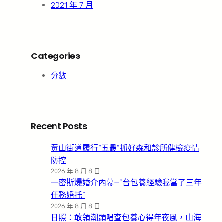
2021 年 7 月
Categories
分數
Recent Posts
黃山街道履行“五最”抓好森和診所健檢疫情
防控
2026 年 8 月 8 日
一密斯爆婚介內幕—”台包養經驗我當了三年
任務婚托”
2026 年 8 月 8 日
日照：敢領潮頭唱查包養心得年夜風，山海