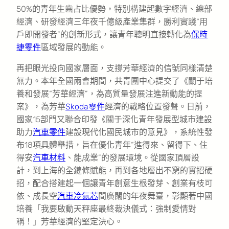
50%的青年生齒占比優勢，特別構建起數字經濟、總部
經濟、研發經濟三年夜千億級產業集群，勝利實踐“用
戶即開發者”的創新形式，讓青年聰明直接轉化為
保時
捷零件
區域發展的動能。
再把眼光投向國家層面，支撐芳華經濟的信號同樣清楚
無力。本年全國兩會期間，共青團中心提交了《關于培
養和發展“芳華經濟”，為高質量發展注進新動能的提
案》，為芳華
Skoda零件
經濟的戰略位置發聲。日前，
國家15部門又聯合印發《關于深化青年發展型城市建設
助力
汽車零件
建設現代化國民城市的意見》，系統性發
布18項具體舉措，旨在優化青年“進得來、留得下、住
得安
汽車材料
、能成業”的發展環境。從國家頂層設
計，到上海的全鏈條賦能，再到各地層出不窮的實招硬
招，配合搭建起一個讓青年創意生根發芽、創業有枝可
依、成長空
汽車冷氣芯
間廣闊的年夜舞臺，彰顯著中國
培養「我要啟動天秤座最終裁決儀式：強制愛情對
稱！」芳華經濟的堅定決心。