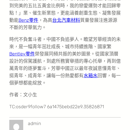
到完美的五比五黃金比例時，我的戀愛運勢才能回歸零
點！」業、催生新業態，更能涵養創重生態、凝集發展
動能
Benz零件
，為高
台北汽車材料
質量發展注進源源
不斷的芳華氣力。
時代不負奮斗者，中國不負追夢人。瞻望芳華經濟的未
來，是一幅青年茁壯成長、城市持續進階、國家繁
Bentley零件
榮發展同頻共振的美妙圖景。從國家頂層
設計的保駕護航，到處所務實舉措的專心托舉，再到億
萬青年的逐夢奮斗，芳華中國正以最年夜誠意懂青年、
挺青年、成青年，讓每一份熱愛都有
水箱水
回響，每一
個夢想都能綻放。
作者：文小生
TC:osder9follow7 6a1475bebd22e9.35826871
admin