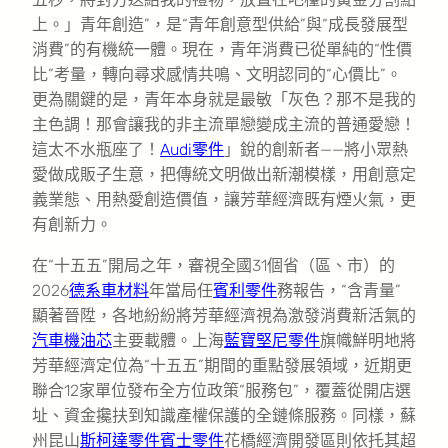
上。」青年創造”，是“青年創意型供給”與“成長發展型
消費”的有機統一體。現在，青年消費已從單純的“性價
比”考量，轉向尋求感情共鳴、文明認同的“心價比”。
更為關鍵的是，青年本身就是最敏「灰色？那不是我的
主色調！那會讓我的非主流單戀變成主流的普通愛戀！
這太不水瓶座了！
Audi零件
」銳的創新者——將小眾熱
愛做成販子生意，把傳統文明做出新潮模樣，用創意定
義業態、用熱愛創造價值，讓芳華經濟既有煙火氣，更
有創新力。
在“十五五”開局之年，審視全國31個省（區、市）的
2026
德系車材料
年當局任
賓利零件
務報告，“含青量”
顯著晉陞，各地紛紛將芳華經濟視為激發消費新活氣的
汽車機油芯
主要載體。上海
藍寶堅尼零件
旗幟鮮明地將
芳華經濟定位為“十五五”期間的重點發展領域，近期更
聯合12家單位發布全方位政策“服務包”，覆蓋從開店選
址、資金攙扶到知識產權保護的全鏈條服務。同樣，蘇
州昆山
斯柯達零件
賓士零件
花橋經濟開發區則依托其超