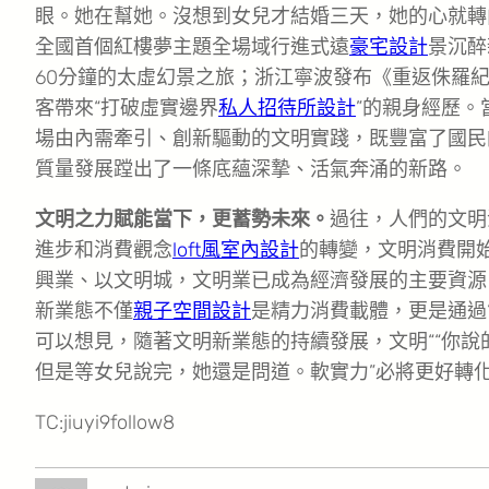
眼。她在幫她。沒想到女兒才結婚三天，她的心就轉
全國首個紅樓夢主題全場域行進式遠
豪宅設計
景沉醉
60分鐘的太虛幻景之旅；浙江寧波發布《重返侏羅
客帶來“打破虛實邊界
私人招待所設計
”的親身經歷
場由內需牽引、創新驅動的文明實踐，既豐富了國民
質量發展蹚出了一條底蘊深摯、活氣奔涌的新路。
文明之力賦能當下，更蓄勢未來。
過往，人們的文明
進步和消費觀念
loft風室內設計
的轉變，文明消費開始
興業、以文明城，文明業已成為經濟發展的主要資源
新業態不僅
親子空間設計
是精力消費載體，更是通過
可以想見，隨著文明新業態的持續發展，文明““你說
但是等女兒說完，她還是問道。軟實力”必將更好轉化
TC:jiuyi9follow8