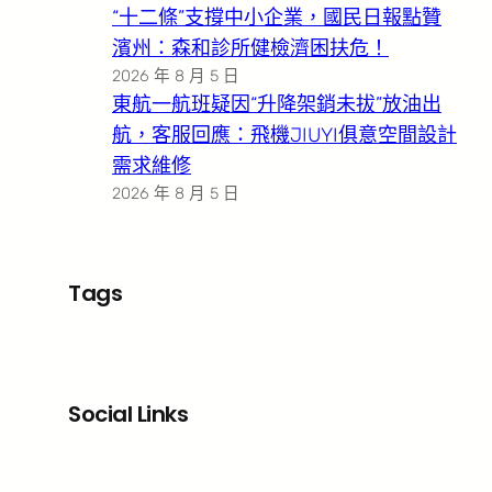
“十二條”支撐中小企業，國民日報點贊
濱州：森和診所健檢濟困扶危！
2026 年 8 月 5 日
東航一航班疑因“升降架銷未拔”放油出
航，客服回應：飛機JIUYI俱意空間設計
需求維修
2026 年 8 月 5 日
Tags
Social Links
Facebook
X
LinkedIn
Instagram