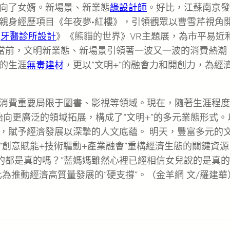
向了女婿。新場景、新業態
綠設計師
。好比，江蘇南京發
親身經歷項目《年夜夢·紅樓》，引領觀眾以曹雪芹視角
紀
牙醫診所設計
》《熊貓的世界》VR主題展，為市平易近
。當前，文明新業態、新場景引領著一波又一波的消費熱潮
的生涯
無毒建材
，更以“文明+”的融會力和開創力，為經
消費重要局限于圖書、影視等領域。現在，隨著生涯程度
向更廣泛的領域拓展，構成了“文明+”的多元業態形式。
，賦予經濟發展以深摯的人文底蘊。 明天，豐富多元的
“創意賦能+技術驅動+產業融會”重構經濟生態的關鍵資源
的都是真的嗎？”藍媽媽雖然心裡已經相信女兒說的是真
為推動經濟高質量發展的“硬支撐”。（金羊網 文/羅建華