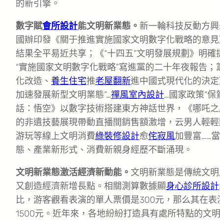
的新引擎。
數字賦
會所設計
能文明新業態。
新一輪科技反動方興
國辦印發《關于推進實施國家文明數字化戰略的意見
結果全平易近共享；《“十四五”文明發展規劃》明
“實施國家文明數字化戰略”寫進黨的二十年夜報告
化改造、
養生住宅
推
老屋翻新
進中國式現代化的決定
加速發展新型文明業態”…
禪風室內設計
…國家政策“保
話：悟空》以數字技術搭建東方神話世界，《哪吒之
的非遺技藝展現帶動直播間銷售額激增，云男人輕輕
游玩等線上文明消費
綠裝修設計
愈
侘寂風
加豐富……
態、產業新形式、消費新親身經歷不斷涌現。
文明新業態激活經濟新動能。
文明新業態是傳統文明
又創造經濟新增長點。相關測算數據顯
身心診所設計
比，游客觀看表演的單人票價是300元，那么其在表
1500元。近年來，各地紛紛打造具有處所特點的文明