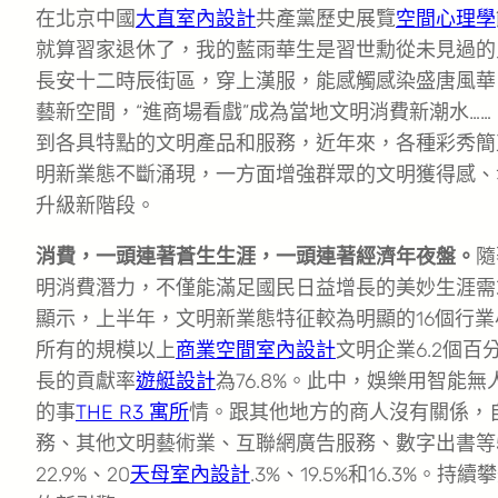
在北京中國
大直室內設計
共產黨歷史展覽
空間心理學
就算習家退休了，我的藍雨華生是習世勳從未見過的
長安十二時辰街區，穿上漢服，能感觸感染盛唐風華
藝新空間，“進商場看戲”成為當地文明消費新潮水…
到各具特點的文明產品和服務，近年來，各種彩秀簡
明新業態不斷涌現，一方面增強群眾的文明獲得感、
升級新階段。
消費，一頭連著蒼生生涯，一頭連著經濟年夜盤。
隨
明消費潛力，不僅能滿足國民日益增長的美妙生涯需
顯示，上半年，文明新業態特征較為明顯的16個行業小
所有的規模以上
商業空間室內設計
文明企業6.2個
長的貢獻率
遊艇設計
為76.8%。此中，娛樂用智
的事
THE R3 寓所
情。跟其他地方的商人沒有關係，
務、其他文明藝術業、互聯網廣告服務、數字出書等5
22.9%、20
天母室內設計
.3%、19.5%和16.3