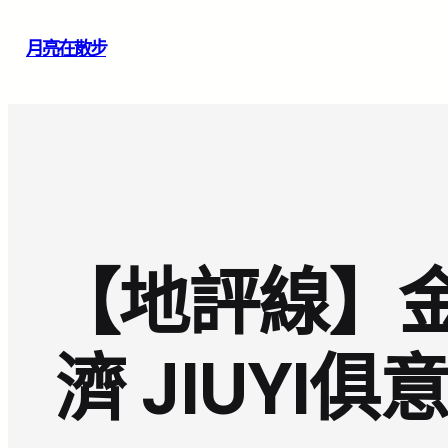
跳
月亮在散步
至
主
要
內
容
【地評線】金
濟 JIUY