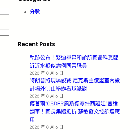
分數
Recent Posts
軌跡公布！緊迫尋森和診所家醫科覓臨
沂沂水疑似病例同業職員
2026 年 8 月 6 日
特朗普將現場觀賽 尼克斯主億嵐室內設
計場外制止舉辦看球派對
2026 年 8 月 6 日
傅首爾“OSDER奧斯德零件商雞娃”言論
翻車！家長集體抵抗 蘇敏發文控訴遭應
用
2026 年 8 月 6 日