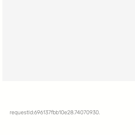
requestId:696137fbb10e28.74070930.