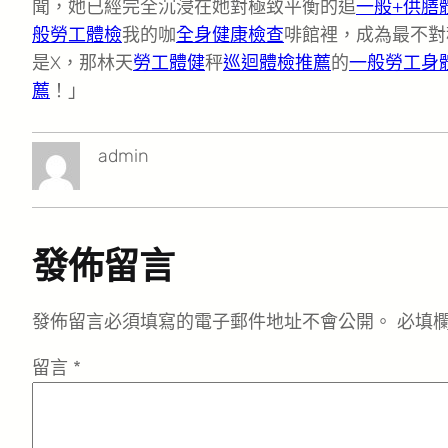
聞，她已經完全沉浸在她對極致平衡的追
一般+供膳
般勞工體檢
我的咖
全身健康檢查
啡館裡，成為最不對
是X，那林天
勞工體健
秤
巡迴體檢推薦
的
一般勞工身
薦
！」
admin
發佈留言
發佈留言必須填寫的電子郵件地址不會公開。
必填
留言
*