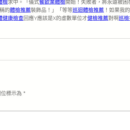
體檢
求中。「儀式
餐飲業體檢
開始！失敗者，將永遠被困
稱的
體檢推薦
裝飾品！」「等等
巡迴體檢推薦
！如果我的
體健康檢查
回應Y應該是X的虛數單位才
健檢推薦
對啊
巡檢
欄位標示為
*