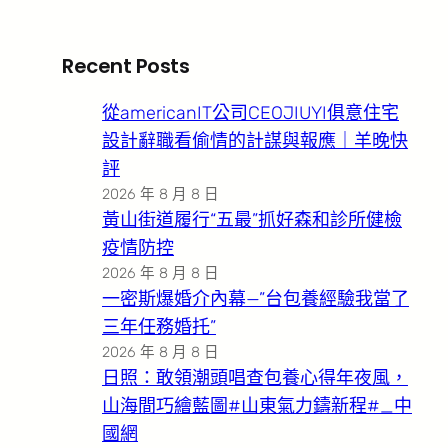
Recent Posts
從americanIT公司CEOJIUYI俱意住宅
設計辭職看偷情的計謀與報應｜羊晚快
評
2026 年 8 月 8 日
黃山街道履行“五最”抓好森和診所健檢
疫情防控
2026 年 8 月 8 日
一密斯爆婚介內幕—”台包養經驗我當了
三年任務婚托”
2026 年 8 月 8 日
日照：敢領潮頭唱查包養心得年夜風，
山海間巧繪藍圖#山東氣力鑄新程#_中
國網