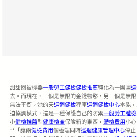
甜甜圈被機器
一般勞工健檢
健檢推薦
轉化為一團團
巡
去。而現在，一個是無限的金錢物慾，另一個是無限
無法平衡。她的天
巡迴健檢
秤座
巡迴健檢中心
本能，
迫協調模式，這是一種保護自己的防禦
一般勞工體檢
小
健檢推薦
型
健康檢查
保險箱的東西，
體檢費用
小心
**「讓兩
健檢費用
個極端同時
巡迴健康管理中心
停止