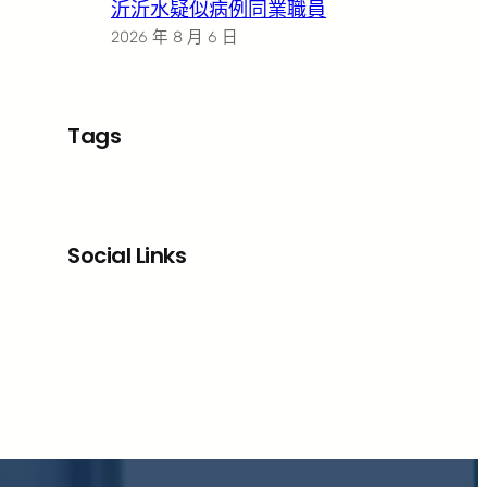
沂沂水疑似病例同業職員
2026 年 8 月 6 日
Tags
Social Links
Facebook
X
LinkedIn
Instagram