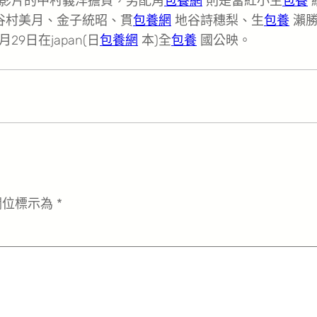
影片的中村義洋擔負，男配角
包養網
則是當紅小生
包養
谷村美月、金子統昭、貫
包養網
地谷詩穗梨、生
包養
瀨
9日在japan(日
包養網
本)全
包養
國公映。
欄位標示為
*