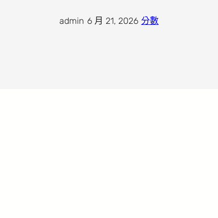
admin
·
6 月 21, 2026
·
分數