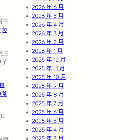
2026 年 6 月
2026 年 5 月
片中
2026 年 4 月
的
包
2026 年 3 月
2026 年 2 月
2026 年 1 月
員三
2025 年 12 月
典子
2025 年 11 月
2025 年 10 月
包
2025 年 9 月
包養
2025 年 8 月
2025 年 7 月
2025 年 6 月
片
2025 年 5 月
2025 年 4 月
2025 年 3 月