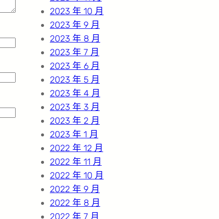
2023 年 10 月
2023 年 9 月
2023 年 8 月
2023 年 7 月
2023 年 6 月
2023 年 5 月
2023 年 4 月
2023 年 3 月
2023 年 2 月
2023 年 1 月
2022 年 12 月
2022 年 11 月
2022 年 10 月
2022 年 9 月
2022 年 8 月
2022 年 7 月