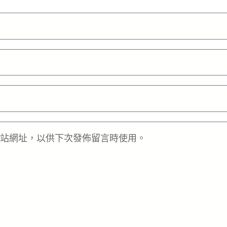
站網址，以供下次發佈留言時使用。